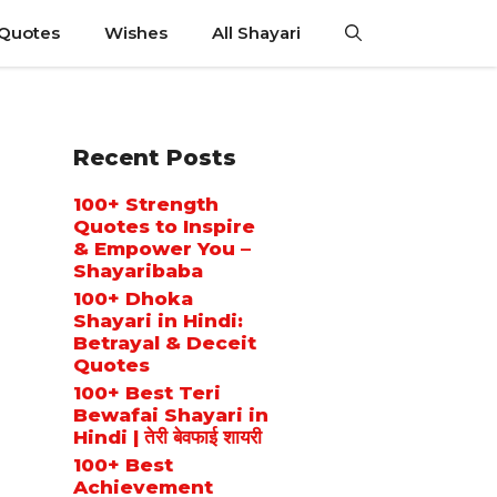
 Quotes
Wishes
All Shayari
Recent Posts
100+ Strength
Quotes to Inspire
& Empower You –
Shayaribaba
100+ Dhoka
Shayari in Hindi:
Betrayal & Deceit
Quotes
100+ Best Teri
Bewafai Shayari in
Hindi | तेरी बेवफाई शायरी
100+ Best
Achievement