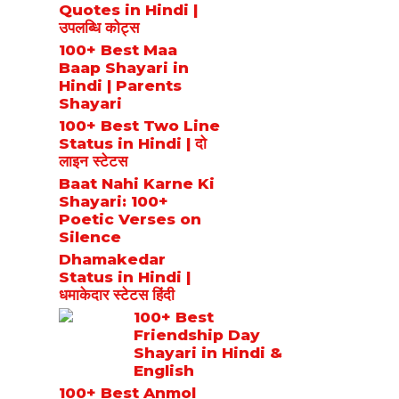
Quotes in Hindi |
उपलब्धि कोट्स
100+ Best Maa
Baap Shayari in
Hindi | Parents
Shayari
100+ Best Two Line
Status in Hindi | दो
लाइन स्टेटस
Baat Nahi Karne Ki
Shayari: 100+
Poetic Verses on
Silence
Dhamakedar
Status in Hindi |
धमाकेदार स्टेटस हिंदी
100+ Best
Friendship Day
Shayari in Hindi &
English
100+ Best Anmol