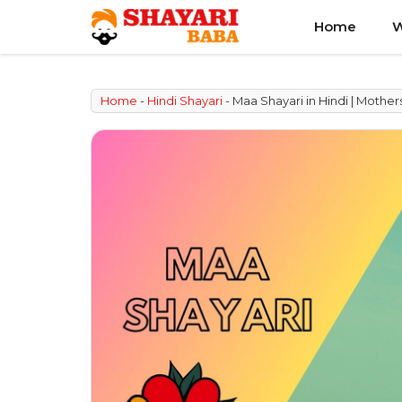
Skip
Home
W
to
content
Home
-
Hindi Shayari
-
Maa Shayari in Hindi | Mother