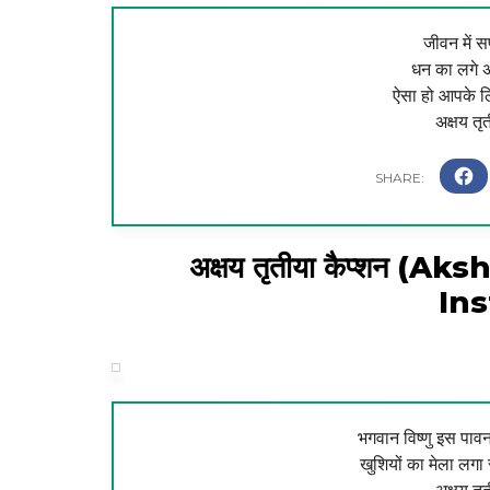
जीवन में 
धन का लगे अं
ऐसा हो आपके लि
अक्षय तृ
अक्षय तृतीया कैप्शन (
In
भगवान विष्णु इस पावन
खुशियों का मेला लगा र