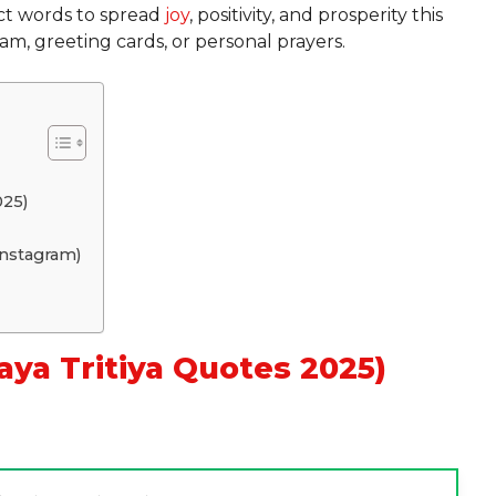
ct words to spread
joy
, positivity, and prosperity this
am, greeting cards, or personal prayers.
2025)
r Instagram)
kshaya Tritiya Quotes 2025)