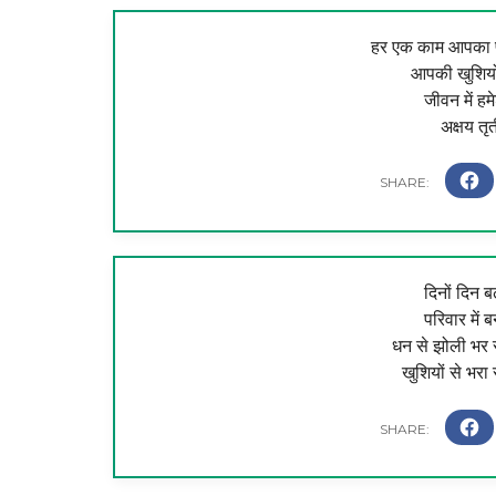
हर एक काम आपका पू
आपकी खुशियो
जीवन में 
अक्षय त
दिनों दिन ब
परिवार में ब
धन से झोली भर र
खुशियों से भरा र