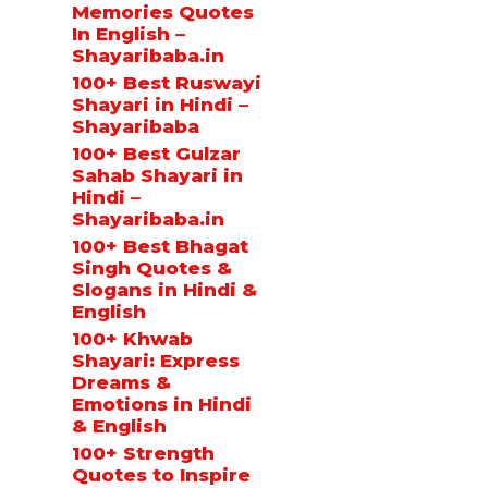
Memories Quotes
In English –
Shayaribaba.in
100+ Best Ruswayi
Shayari in Hindi –
Shayaribaba
100+ Best Gulzar
Sahab Shayari in
Hindi –
Shayaribaba.in
100+ Best Bhagat
Singh Quotes &
Slogans in Hindi &
English
100+ Khwab
Shayari: Express
Dreams &
Emotions in Hindi
& English
100+ Strength
Quotes to Inspire