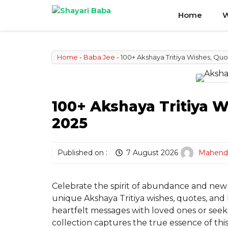
Skip
Home
W
to
content
Home
-
Baba Jee
-
100+ Akshaya Tritiya Wishes, Quo
100+ Akshaya Tritiya W
2025
Published on :
7 August 2026
Mahendr
Celebrate the spirit of abundance and new b
unique Akshaya Tritiya wishes, quotes, and 
heartfelt messages with loved ones or seekin
collection captures the true essence of this