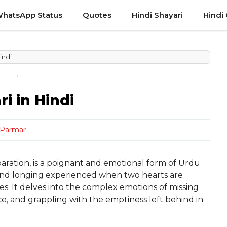
hatsApp Status
Quotes
Hindi Shayari
Hindi
indi
i in Hindi
 Parmar
paration, is a poignant and emotional form of Urdu
 and longing experienced when two hearts are
es. It delves into the complex emotions of missing
e, and grappling with the emptiness left behind in