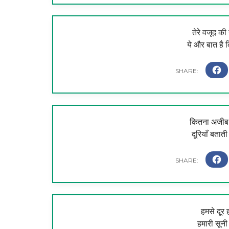
तेरे वजूद की ख
ये और बात है 
कितना अजीब ह
दूरियाँ बतात
हमसे दूर 
हमारी सूनी