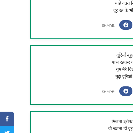
चाहे वक़्त 
दूर रह के भ
दूरियाँ ब
पास रहकर को
तुम मेरे द
मुझे दूरि
मिलना इत्ते
वो उतना ही दू