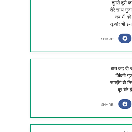
तुमसे दूरी 
तेरे साथ गुज
जब भी कोश
तू और भी इ
बात कह दी जा
जिंदगी गुज
समझेंगे वो निग
दूर बैठे ह