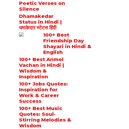
Poetic Verses on
Silence
Dhamakedar
Status in Hindi |
धमाकेदार स्टेटस हिंदी
100+ Best
Friendship Day
Shayari in Hindi &
English
100+ Best Anmol
Vachan in Hindi |
Wisdom &
Inspiration
100+ Jobs Quotes:
Inspiration for
Work & Career
Success
100+ Best Music
Quotes: Soul-
Stirring Melodies &
Wisdom