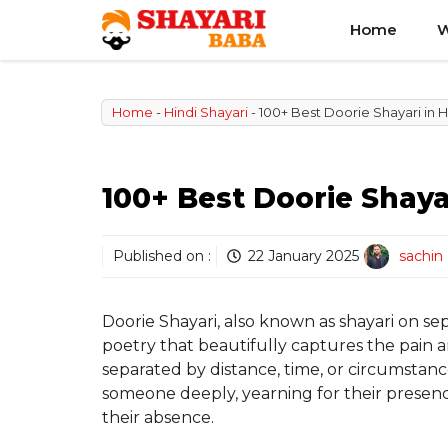
Skip
Home
W
to
content
Home
-
Hindi Shayari
-
100+ Best Doorie Shayari in H
100+ Best Doorie Shayar
Published on :
22 January 2025
sachin
Doorie Shayari, also known as shayari on se
poetry that beautifully captures the pain
separated by distance, time, or circumstanc
someone deeply, yearning for their presenc
their absence.