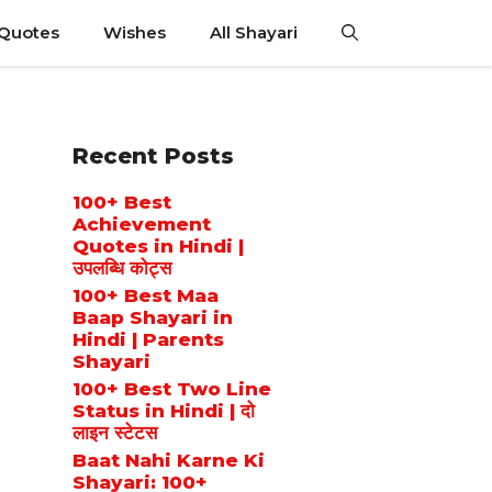
 Quotes
Wishes
All Shayari
Recent Posts
100+ Best
Achievement
Quotes in Hindi |
उपलब्धि कोट्स
100+ Best Maa
Baap Shayari in
Hindi | Parents
Shayari
100+ Best Two Line
Status in Hindi | दो
लाइन स्टेटस
Baat Nahi Karne Ki
Shayari: 100+