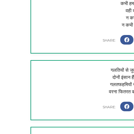
कभी हम 
वही द
न कभ
न कभी 
गलतियों से जुद
दोनों इंसान हैं
गलतफहमियों ने क
वरना फितरत का 