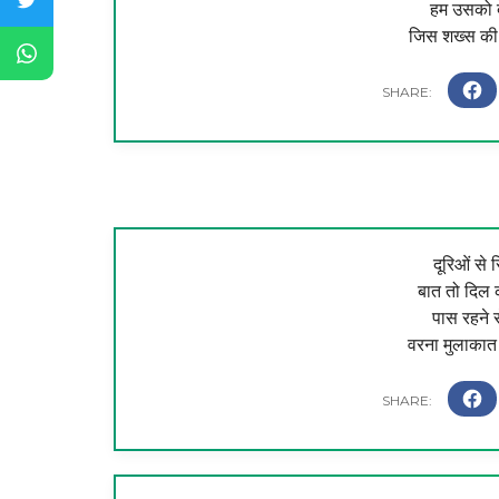
हम उसको दे
जिस शख्स की 
दूरिओं से रि
बात तो दिल 
पास रहने से
वरना मुलाकात 