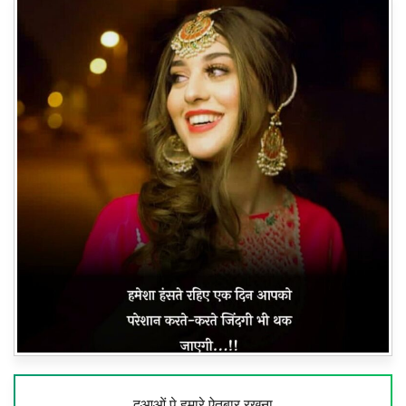
दुआओं पे हमारे ऐतबार रखना