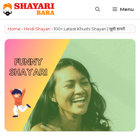
Skip
Menu
to
content
Home
-
Hindi Shayari
-
100+ Latest Khushi Shayari | ख़ुशी शायरी