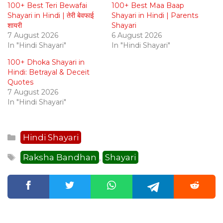
100+ Best Teri Bewafai
100+ Best Maa Baap
Shayari in Hindi | तेरी बेवफाई
Shayari in Hindi | Parents
शायरी
Shayari
7 August 2026
6 August 2026
In "Hindi Shayari"
In "Hindi Shayari"
100+ Dhoka Shayari in
Hindi: Betrayal & Deceit
Quotes
7 August 2026
In "Hindi Shayari"
Categories
Hindi Shayari
Tags
Raksha Bandhan
Shayari
,