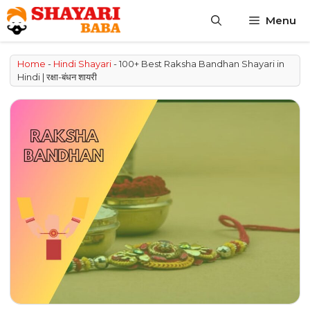
Skip
Menu
to
content
Home
-
Hindi Shayari
-
100+ Best Raksha Bandhan Shayari in
Hindi | रक्षा-बंधन शायरी