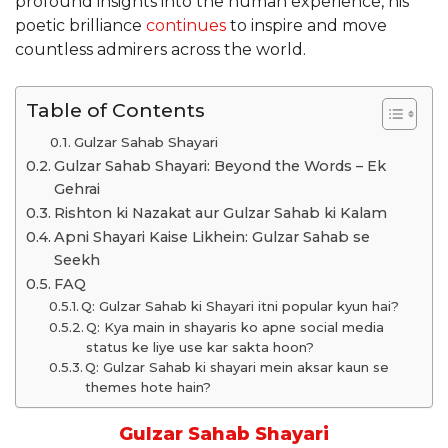
profound insights into the human experience, his
poetic brilliance
continues
to inspire and move
countless admirers across the world.
Table of Contents
Gulzar Sahab Shayari
Gulzar Sahab Shayari: Beyond the Words – Ek
Gehrai
Rishton ki Nazakat aur Gulzar Sahab ki Kalam
Apni Shayari Kaise Likhein: Gulzar Sahab se
Seekh
FAQ
Q: Gulzar Sahab ki Shayari itni popular kyun hai?
Q: Kya main in shayaris ko apne social media
status ke liye use kar sakta hoon?
Q: Gulzar Sahab ki shayari mein aksar kaun se
themes hote hain?
Gulzar Sahab Shayari