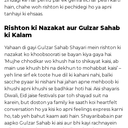
zindagi ke har pehlu par ek gehra vichar pesh karti
hain, chahe woh rishton ki pechidegi ho ya apni
tanhayi ki ehsaas.
Rishton ki Nazakat aur Gulzar Sahab
ki Kalam
Yahaan di gayi Gulzar Sahab Shayari mein rishton ki
nazakat ko khoobsoorati se bayan kiya gaya hai.
‘Mujhe chhodkar wo khush hai to shikayat kaisi, ab
main use khush bhi na dekhun to mohabbat kaisi’ –
yeh line sirf ek toote hue dil ki kahani nahi, balki
sacche pyaar ki nishani hai jahan apne mehboob ki
khushi apni khushi se badhkar hoti hai. Aisi shayaris
Diwali, Eid jaise festivals par toh shayad suit na
karein, but doston ya family ke saath koi heartfelt
conversation ho ya kisi ko apni feelings express karni
ho, tab yeh bahut kaam aati hain. Shayaribaba.in par
aapko Gulzar Sahab ki aisi aur bhi kayi rachnayein