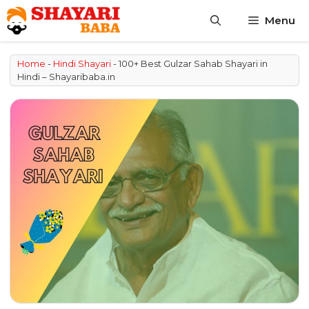
Skip
Menu
to
content
Home
-
Hindi Shayari
-
100+ Best Gulzar Sahab Shayari in
Hindi – Shayaribaba.in