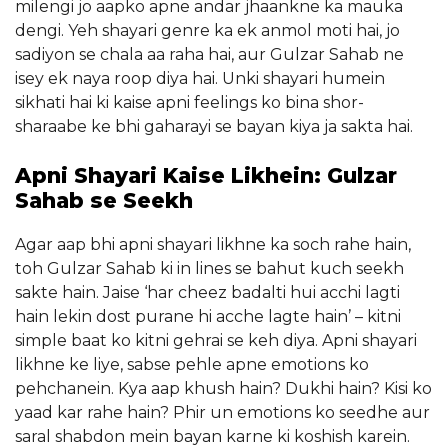
milengi jo aapko apne andar jhaankne ka mauka
dengi. Yeh shayari genre ka ek anmol moti hai, jo
sadiyon se chala aa raha hai, aur Gulzar Sahab ne
isey ek naya roop diya hai. Unki shayari humein
sikhati hai ki kaise apni feelings ko bina shor-
sharaabe ke bhi gaharayi se bayan kiya ja sakta hai.
Apni Shayari Kaise Likhein: Gulzar
Sahab se Seekh
Agar aap bhi apni shayari likhne ka soch rahe hain,
toh Gulzar Sahab ki in lines se bahut kuch seekh
sakte hain. Jaise ‘har cheez badalti hui acchi lagti
hain lekin dost purane hi acche lagte hain’ – kitni
simple baat ko kitni gehrai se keh diya. Apni shayari
likhne ke liye, sabse pehle apne emotions ko
pehchanein. Kya aap khush hain? Dukhi hain? Kisi ko
yaad kar rahe hain? Phir un emotions ko seedhe aur
saral shabdon mein bayan karne ki koshish karein.