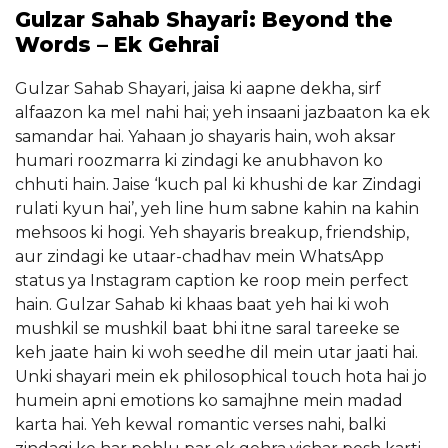
Gulzar Sahab Shayari: Beyond the
Words – Ek Gehrai
Gulzar Sahab Shayari, jaisa ki aapne dekha, sirf
alfaazon ka mel nahi hai; yeh insaani jazbaaton ka ek
samandar hai. Yahaan jo shayaris hain, woh aksar
humari roozmarra ki zindagi ke anubhavon ko
chhuti hain. Jaise ‘kuch pal ki khushi de kar Zindagi
rulati kyun hai’, yeh line hum sabne kahin na kahin
mehsoos ki hogi. Yeh shayaris breakup, friendship,
aur zindagi ke utaar-chadhav mein WhatsApp
status ya Instagram caption ke roop mein perfect
hain. Gulzar Sahab ki khaas baat yeh hai ki woh
mushkil se mushkil baat bhi itne saral tareeke se
keh jaate hain ki woh seedhe dil mein utar jaati hai.
Unki shayari mein ek philosophical touch hota hai jo
humein apni emotions ko samajhne mein madad
karta hai. Yeh kewal romantic verses nahi, balki