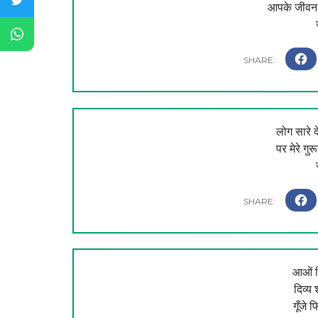
आपके जीवन मे
लोग सारे द
पर मेरे गुर
आओं म
दिव्य 
गूँजे