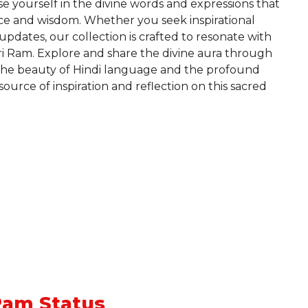
se yourself in the divine words and expressions that
ce and wisdom. Whether you seek inspirational
 updates, our collection is crafted to resonate with
Shri Ram. Explore and share the divine aura through
the beauty of Hindi language and the profound
ource of inspiration and reflection on this sacred
Ram Status