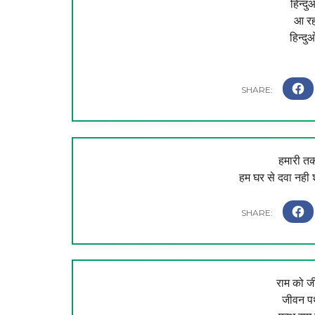
हिन्द
आ रह
हिन्दु
हमारी तक
हम घर से दवा नही 
राम को ज
जीवन प