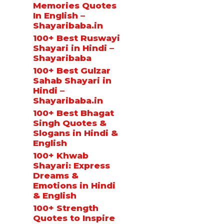
Memories Quotes
In English –
Shayaribaba.in
100+ Best Ruswayi
Shayari in Hindi –
Shayaribaba
100+ Best Gulzar
Sahab Shayari in
Hindi –
Shayaribaba.in
100+ Best Bhagat
Singh Quotes &
Slogans in Hindi &
English
100+ Khwab
Shayari: Express
Dreams &
Emotions in Hindi
& English
100+ Strength
Quotes to Inspire