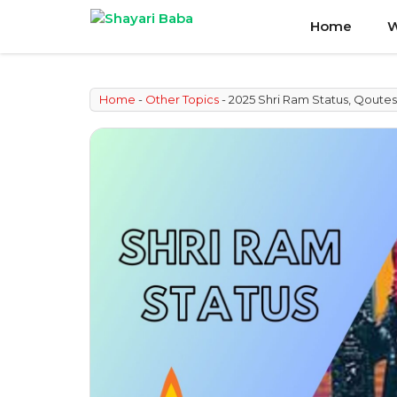
Skip
Home
W
to
content
Home
-
Other Topics
-
2025 Shri Ram Status, Qoutes,