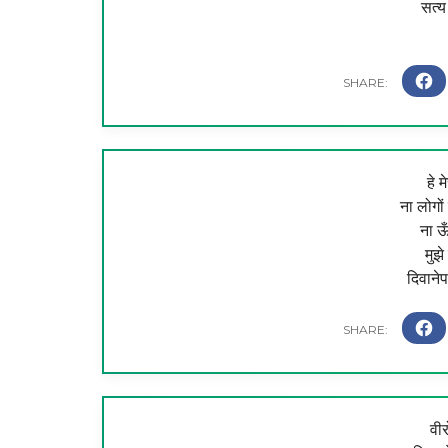
सत्य
हे म
ना लोगों
ना ऊ
मुझे
दिवाने
वीर