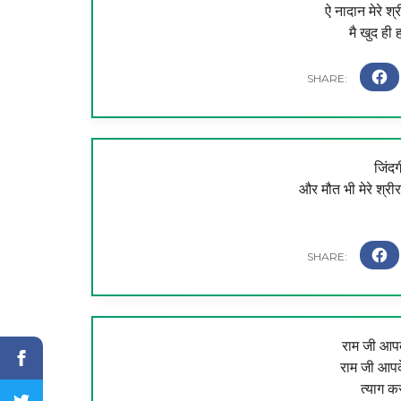
ऐ नादान मेरे श्
मै खुद ही
जिंद
और मौत भी मेरे श्री
राम जी आपके
राम जी आपके
त्याग क