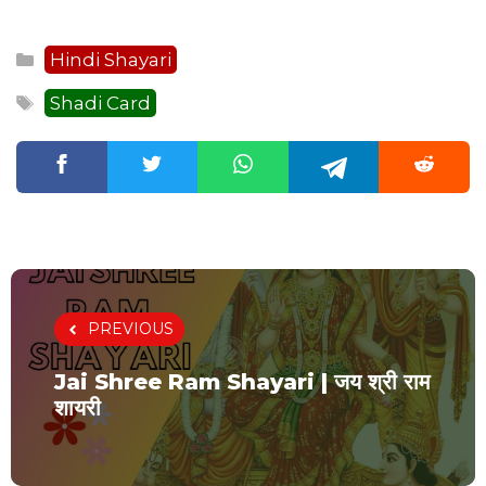
Categories
Hindi Shayari
Tags
Shadi Card
PREVIOUS
Jai Shree Ram Shayari | जय श्री राम
शायरी