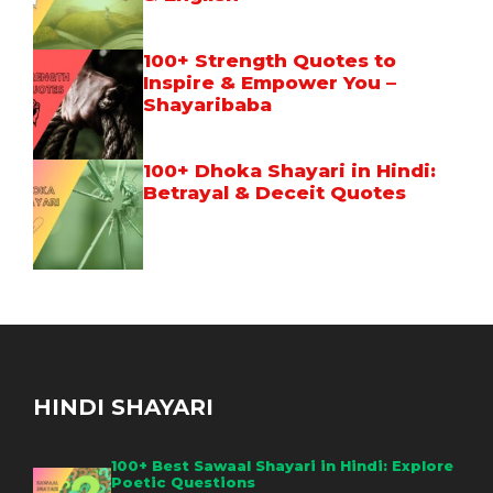
100+ Strength Quotes to
Inspire & Empower You –
Shayaribaba
100+ Dhoka Shayari in Hindi:
Betrayal & Deceit Quotes
HINDI SHAYARI
100+ Best Sawaal Shayari in Hindi: Explore
Poetic Questions