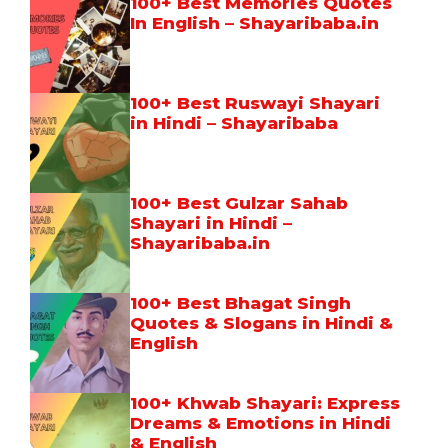
100+ Best Memories Quotes
In English – Shayaribaba.in
100+ Best Ruswayi Shayari
in Hindi – Shayaribaba
100+ Best Gulzar Sahab
Shayari in Hindi –
Shayaribaba.in
100+ Best Bhagat Singh
Quotes & Slogans in Hindi &
English
100+ Khwab Shayari: Express
Dreams & Emotions in Hindi
& English