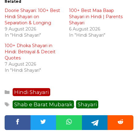
Related
Doorie Shayari: 100+ Best
100+ Best Maa Baap
Hindi Shayari on
Shayari in Hindi | Parents
Separation & Longing
Shayari
9 August 2026
6 August 2026
In "Hindi Shayari"
In "Hindi Shayari"
100+ Dhoka Shayari in
Hindi: Betrayal & Deceit
Quotes
7 August 2026
In "Hindi Shayari"
Categories
Hindi Shayari
Tags
Shab e Barat Mubarak
Shayari
,