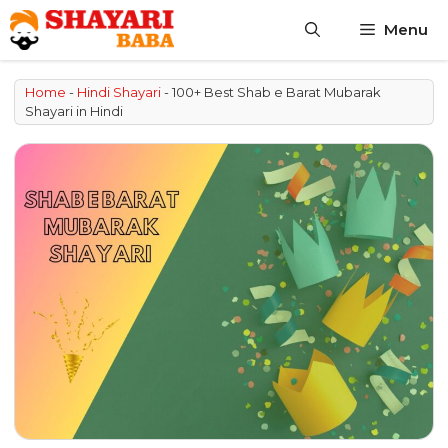
Skip
Menu
to
content
Home
-
Hindi Shayari
-
100+ Best Shab e Barat Mubarak
Shayari in Hindi