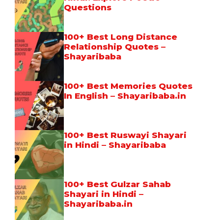
Questions
100+ Best Long Distance
Relationship Quotes –
Shayaribaba
100+ Best Memories Quotes
In English – Shayaribaba.in
100+ Best Ruswayi Shayari
in Hindi – Shayaribaba
100+ Best Gulzar Sahab
Shayari in Hindi –
Shayaribaba.in