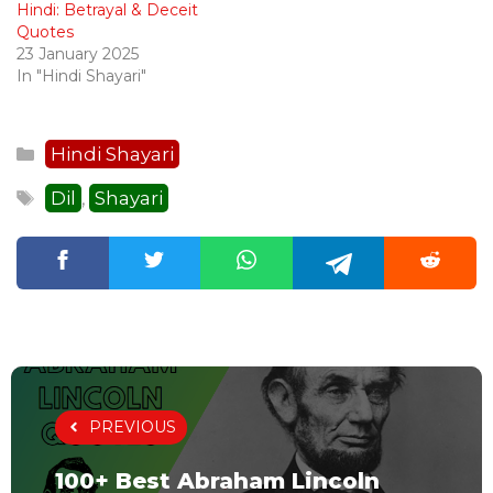
Hindi: Betrayal & Deceit
Quotes
23 January 2025
In "Hindi Shayari"
Categories
Hindi Shayari
Tags
Dil
Shayari
,
PREVIOUS
100+ Best Abraham Lincoln