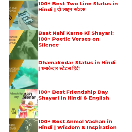
100+ Best Two Line Status in
Hindi | दो लाइन स्टेटस
Baat Nahi Karne Ki Shayari:
100+ Poetic Verses on
Silence
Dhamakedar Status in Hindi
| धमाकेदार स्टेटस हिंदी
100+ Best Friendship Day
Shayari in Hindi & English
100+ Best Anmol Vachan in
Hindi | Wisdom & Inspiration