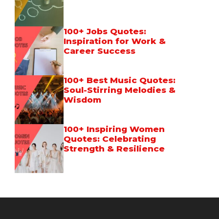
100+ Jobs Quotes:
Inspiration for Work &
Career Success
100+ Best Music Quotes:
Soul-Stirring Melodies &
Wisdom
100+ Inspiring Women
Quotes: Celebrating
Strength & Resilience