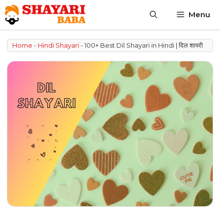
Skip
Menu
to
content
Home
-
Hindi Shayari
-
100+ Best Dil Shayari in Hindi | दिल शायरी