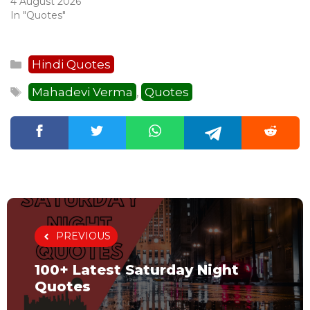
4 August 2026
In "Quotes"
Categories
Hindi Quotes
Tags
Mahadevi Verma
Quotes
,
PREVIOUS
100+ Latest Saturday Night
Quotes