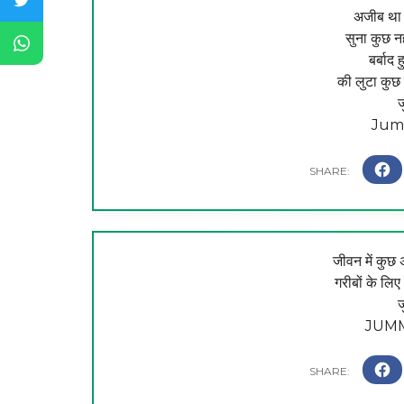
अजीब था
सुना कुछ न
बर्बाद 
की लुटा कुछ 
ज
Jum
जीवन में कुछ 
गरीबों के लि
ज
JUM