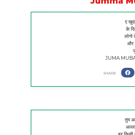
Jumma Mu
ए खुद
के दि
लोगो 
और क
ज
JUMA MUBA
तुम अ
अल्ला
हर किसी क