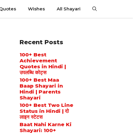
 Quotes
Wishes
All Shayari
Recent Posts
100+ Best
Achievement
Quotes in Hindi |
उपलब्धि कोट्स
100+ Best Maa
Baap Shayari in
Hindi | Parents
Shayari
100+ Best Two Line
Status in Hindi | दो
लाइन स्टेटस
Baat Nahi Karne Ki
Shayari: 100+