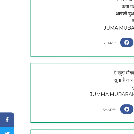
कया पत
आपकी दुआ 
ज
JUMA MUBAR
ऐ ख़ुदा मौ
सुना है जन्
ज
JUMMA MUBARAK 