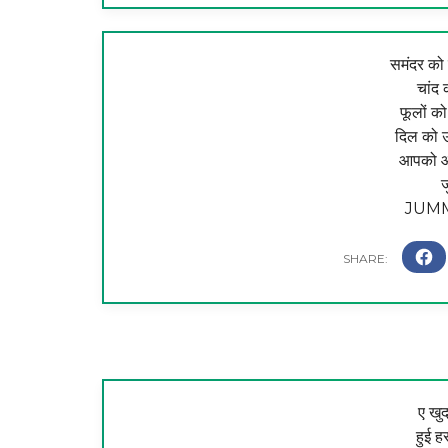
समंदर को
चांद 
फूलों को
दिल को 
आपको औ
ज
JUM
ए खुद
हुई ह