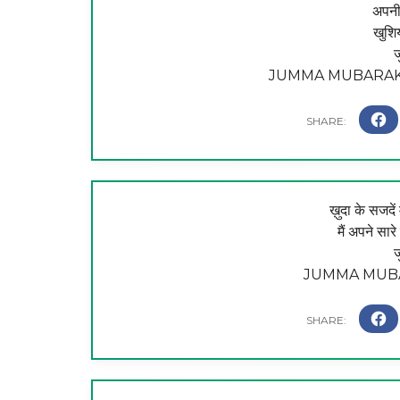
अपनी
खुशि
ज
JUMMA MUBARAK 
ख़ुदा के सजदें 
मैं अपने सारे
ज
JUMMA MUBA