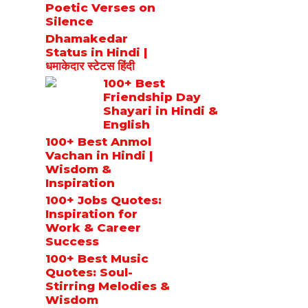
Poetic Verses on
Silence
Dhamakedar
Status in Hindi |
धमाकेदार स्टेटस हिंदी
100+ Best
Friendship Day
Shayari in Hindi &
English
100+ Best Anmol
Vachan in Hindi |
Wisdom &
Inspiration
100+ Jobs Quotes:
Inspiration for
Work & Career
Success
100+ Best Music
Quotes: Soul-
Stirring Melodies &
Wisdom