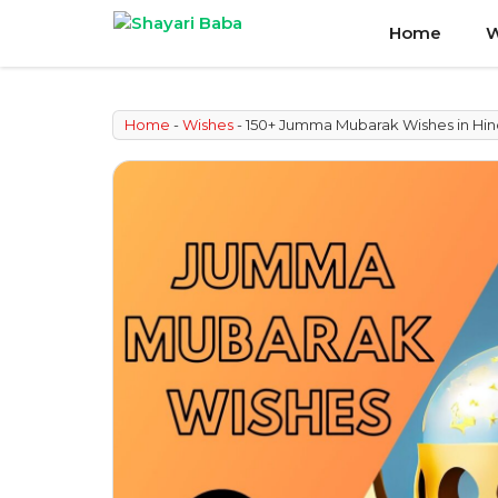
Skip
Home
W
to
content
Home
-
Wishes
-
150+ Jumma Mubarak Wishes in Hindi | जु