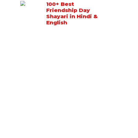
100+ Best
Friendship Day
Shayari in Hindi &
English