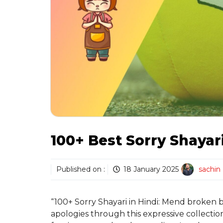
100+ Best Sorry Shayari
Published on :
18 January 2025
sachin
“100+ Sorry Shayari in Hindi: Mend broken 
apologies through this expressive collecti