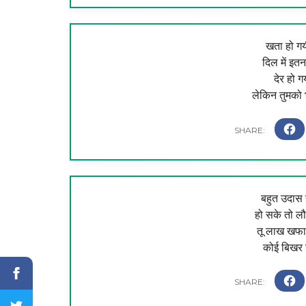
खता हो गय
दिल में इतना
देर हो ग
लेकिन तुमको भु
बहुत उदास ह
हो सके तो लौ
तू लाख खफा 
कोई बिखर ग