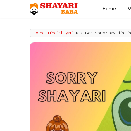
Skip
Home
W
to
content
Home
-
Hindi Shayari
-
100+ Best Sorry Shayari in Hin