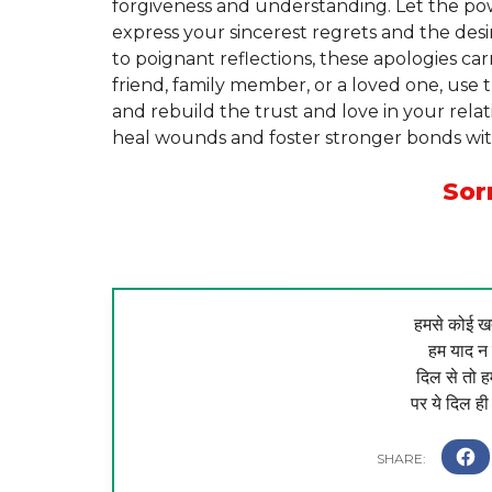
forgiveness and understanding. Let the po
express your sincerest regrets and the de
to poignant reflections, these apologies ca
friend, family member, or a loved one, use 
and rebuild the trust and love in your rela
heal wounds and foster stronger bonds wit
Sor
हमसे कोई खत
हम याद न 
दिल से तो ह
पर ये दिल ही