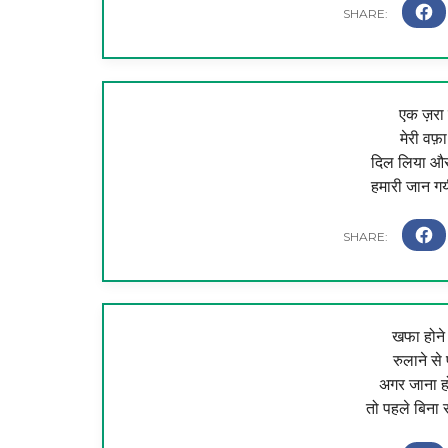
एक ज़रा
मेरी वफ़
दिल लिया और
हमारी जान ग
खफा होने 
रुलाने से
अगर जाना ह
तो पहले बिना 