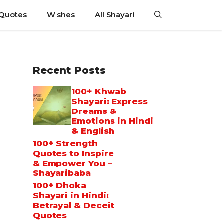
 Quotes
Wishes
All Shayari
Recent Posts
100+ Khwab
Shayari: Express
Dreams &
Emotions in Hindi
& English
100+ Strength
Quotes to Inspire
& Empower You –
Shayaribaba
100+ Dhoka
Shayari in Hindi:
Betrayal & Deceit
Quotes