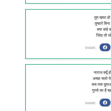
तुम खफा हो 
तुम्हारे बिना
क्या कहे क
जिंदा तो रह
नाराज क्यूँ ह
अच्छा चलो ये 
कब तक छुपाओग
गुस्से का है ब