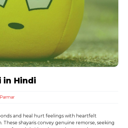
 in Hindi
 Parmar
bonds and heal hurt feelings with heartfelt
on. These shayaris convey genuine remorse, seeking