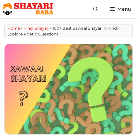
Skip
Menu
to
content
Home
-
Hindi Shayari
-
100+ Best Sawaal Shayari in Hindi:
Explore Poetic Questions