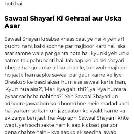
hoti hai.
Sawaal Shayari Ki Gehraai aur Uska
Asar
Sawaal Shayari ki sabse khaas baat ye hai ki yeh sirf
puchti nahi, balki sochne par majboor karti hai. Iska
asar samne wale par gehra hota hai, kyunki yeh unki
aatma tak pahunchti hai. Jab aap kisi ko aisi shayari
bhejte hain jo unke dil ko choo le, toh woh majboor
ho jaate hain aapke sawaal par gaur karne ke liye.
Breakup ke baad aksar hum aise sawaal karte hain,
‘Kyun hua aisa?’, ‘Meri kya galti thi?’, ya ‘Kya humara
pyaar sachcha nahi tha?’. Yeh Sawaal Shayari un
adhoore jawaabon ko dhoondhne mein madad karti
hai, ya kam se kam un jazbaaton ko vyakt karne ka
ek zariya ban jaati hai. Aap apni Sawaal Shayari likhte
waqt, yeh soch sakte hain ki aap kis baat par zor
dena chahte hain – kya aapko ek seedha jawab