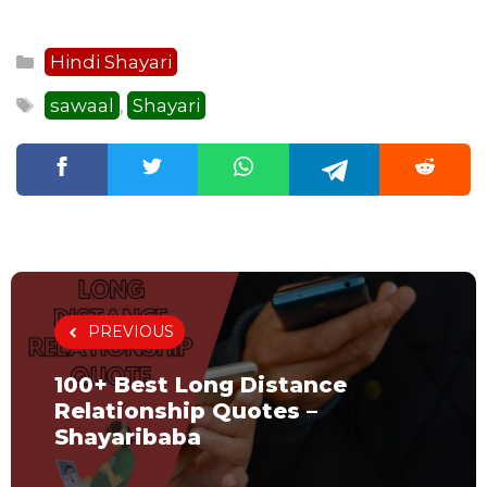
Categories
Hindi Shayari
Tags
sawaal
Shayari
,
PREVIOUS
100+ Best Long Distance
Relationship Quotes –
Shayaribaba