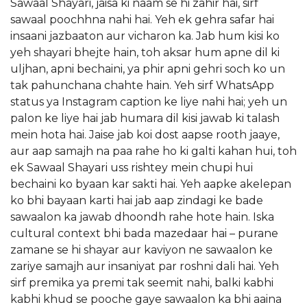
Sawaal Shayari, jaisa ki naam se hi zahir hai, sirf
sawaal poochhna nahi hai. Yeh ek gehra safar hai
insaani jazbaaton aur vicharon ka. Jab hum kisi ko
yeh shayari bhejte hain, toh aksar hum apne dil ki
uljhan, apni bechaini, ya phir apni gehri soch ko un
tak pahunchana chahte hain. Yeh sirf WhatsApp
status ya Instagram caption ke liye nahi hai; yeh un
palon ke liye hai jab humara dil kisi jawab ki talash
mein hota hai. Jaise jab koi dost aapse rooth jaaye,
aur aap samajh na paa rahe ho ki galti kahan hui, toh
ek Sawaal Shayari uss rishtey mein chupi hui
bechaini ko byaan kar sakti hai. Yeh aapke akelepan
ko bhi bayaan karti hai jab aap zindagi ke bade
sawaalon ka jawab dhoondh rahe hote hain. Iska
cultural context bhi bada mazedaar hai – purane
zamane se hi shayar aur kaviyon ne sawaalon ke
zariye samajh aur insaniyat par roshni dali hai. Yeh
sirf premika ya premi tak seemit nahi, balki kabhi
kabhi khud se pooche gaye sawaalon ka bhi aaina