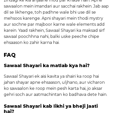
zindagi ke kisi anjaane mod par khade hain. Apne
sawaalon mein imandari aur sacchai rakhein. Jab aap
dil se likhenge, toh padhne wale bhi use dil se
mehsoos karenge. Apni shayari mein thodi mystry
aur sochne par majboor karne wale elements add
karein. Yaad rakhein, Sawaal Shayari ka maksad sirf
sawaal poochhna nahi, balki uske peeche chipe
ehsaason ko zahir karna hai.
FAQ
Sawaal Shayari ka matlab kya hai?
Sawaal Shayari ek aisi kavita ya shairi ka roop hai
jahan shayar apne ehsaason, uljhano, aur vicharon
ko sawaalon ke roop mein pesh karta hai, jo aksar
gehri soch aur aatmachintan ko badhava dete hain.
Sawaal Shayari kab likhi ya bheji jaati
hai?