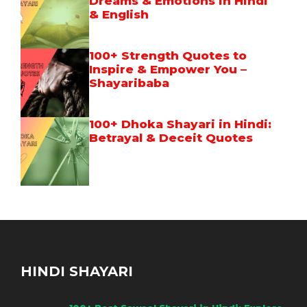
Dreams & Emotions in Hindi
& English
100+ Strength Quotes to
Inspire & Empower You –
Shayaribaba
100+ Dhoka Shayari in Hindi:
Betrayal & Deceit Quotes
HINDI SHAYARI