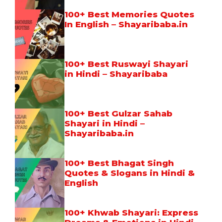
100+ Best Memories Quotes
In English – Shayaribaba.in
100+ Best Ruswayi Shayari
in Hindi – Shayaribaba
100+ Best Gulzar Sahab
Shayari in Hindi –
Shayaribaba.in
100+ Best Bhagat Singh
Quotes & Slogans in Hindi &
English
100+ Khwab Shayari: Express