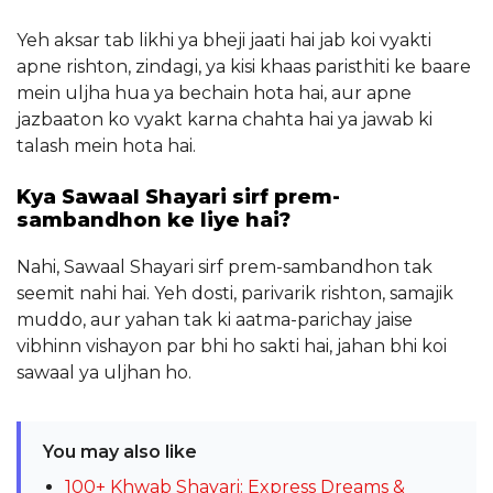
Yeh aksar tab likhi ya bheji jaati hai jab koi vyakti
apne rishton, zindagi, ya kisi khaas paristhiti ke baare
mein uljha hua ya bechain hota hai, aur apne
jazbaaton ko vyakt karna chahta hai ya jawab ki
talash mein hota hai.
Kya Sawaal Shayari sirf prem-
sambandhon ke liye hai?
Nahi, Sawaal Shayari sirf prem-sambandhon tak
seemit nahi hai. Yeh dosti, parivarik rishton, samajik
muddo, aur yahan tak ki aatma-parichay jaise
vibhinn vishayon par bhi ho sakti hai, jahan bhi koi
sawaal ya uljhan ho.
You may also like
100+ Khwab Shayari: Express Dreams &