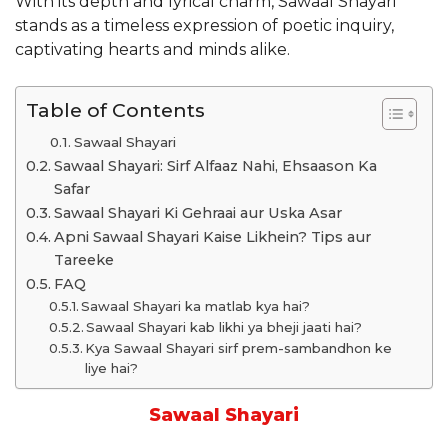
With its depth and lyrical charm, Sawaal Shayari
stands as a timeless expression of poetic inquiry,
captivating hearts and minds alike.
Table of Contents
Sawaal Shayari
Sawaal Shayari: Sirf Alfaaz Nahi, Ehsaason Ka
Safar
Sawaal Shayari Ki Gehraai aur Uska Asar
Apni Sawaal Shayari Kaise Likhein? Tips aur
Tareeke
FAQ
Sawaal Shayari ka matlab kya hai?
Sawaal Shayari kab likhi ya bheji jaati hai?
Kya Sawaal Shayari sirf prem-sambandhon ke
liye hai?
Sawaal Shayari