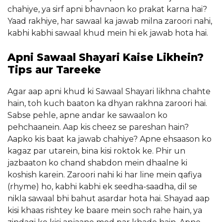
chahiye, ya sirf apni bhavnaon ko prakat karna hai?
Yaad rakhiye, har sawaal ka jawab milna zaroori nahi,
kabhi kabhi sawaal khud mein hi ek jawab hota hai.
Apni Sawaal Shayari Kaise Likhein?
Tips aur Tareeke
Agar aap apni khud ki Sawaal Shayari likhna chahte
hain, toh kuch baaton ka dhyan rakhna zaroori hai.
Sabse pehle, apne andar ke sawaalon ko
pehchaanein. Aap kis cheez se pareshan hain?
Aapko kis baat ka jawab chahiye? Apne ehsaason ko
kagaz par utarein, bina kisi roktok ke. Phir un
jazbaaton ko chand shabdon mein dhaalne ki
koshish karein. Zaroori nahi ki har line mein qafiya
(rhyme) ho, kabhi kabhi ek seedha-saadha, dil se
nikla sawaal bhi bahut asardar hota hai. Shayad aap
kisi khaas rishtey ke baare mein soch rahe hain, ya