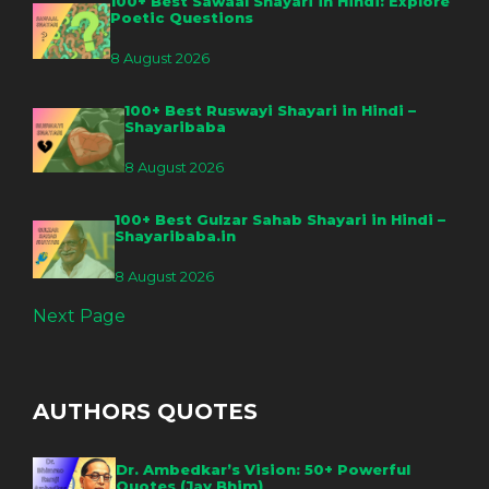
100+ Best Sawaal Shayari in Hindi: Explore
Poetic Questions
8 August 2026
100+ Best Ruswayi Shayari in Hindi –
Shayaribaba
8 August 2026
100+ Best Gulzar Sahab Shayari in Hindi –
Shayaribaba.in
8 August 2026
Next Page
AUTHORS QUOTES
Dr. Ambedkar’s Vision: 50+ Powerful
Quotes (Jay Bhim)