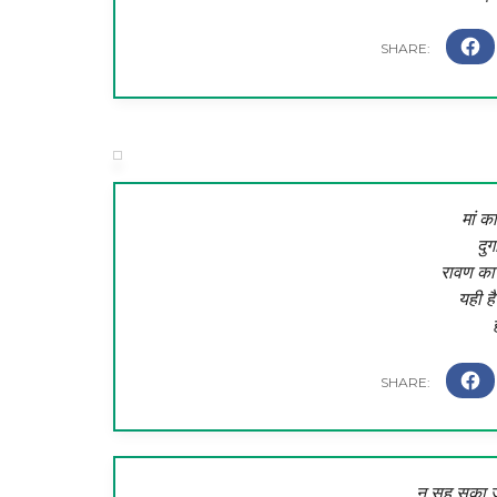
मां क
दुर
रावण का 
यही ह
न सह सका ज