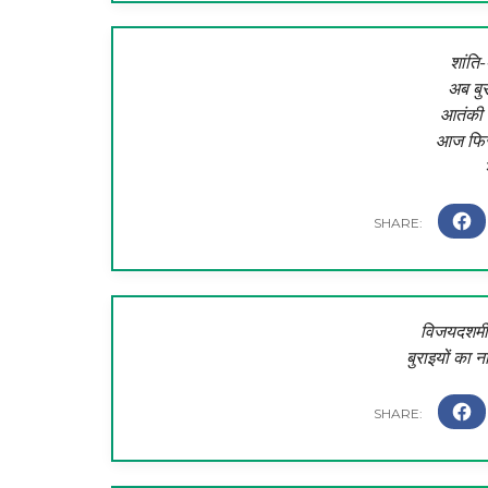
शांति
अब बुर
आतंकी 
आज फिर
विजयदशमी क
बुराइयों का 