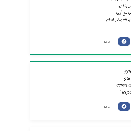
था जिसको
भाई कुम्
सोचो फिर भी क्
बुरा
दुख 
दशहरा ला
Happ