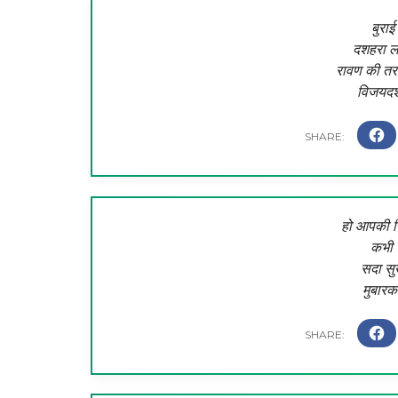
बुराई
दशहरा ला
रावण की तरह
विजयदश
हो आपकी जिं
कभी 
सदा सु
मुबार