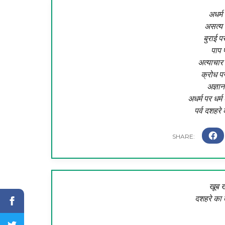
अधर्म
असत्य 
बुराई 
पाप 
अत्याचार
क्रोध पर
अज्ञान
अधर्म पर धर्
पर्व दशहरे
खूब 
दशहरे का 