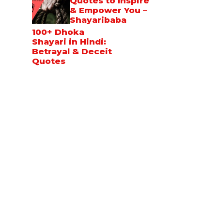
Quotes to Inspire
& Empower You –
Shayaribaba
100+ Dhoka
Shayari in Hindi:
Betrayal & Deceit
Quotes