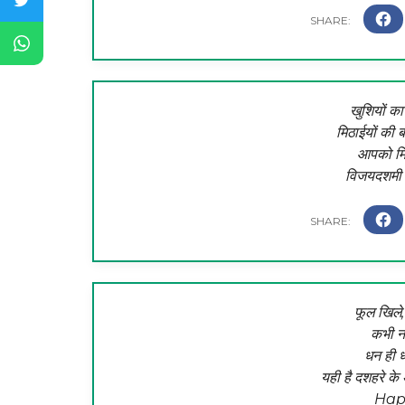
खुशियों का 
मिठाईयों की 
आपको मिल
विजयदशमी क
फूल खिले,
कभी न 
धन ही 
यही है दशहरे क
Hap