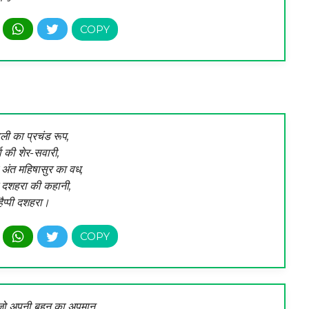
ाली का प्रचंड रूप,
्गा की शेर-सवारी,
अंत महिषासुर का वध,
ै दशहरा की कहानी,
हैप्पी दशहरा।
ो अपनी बहन का अपमान,