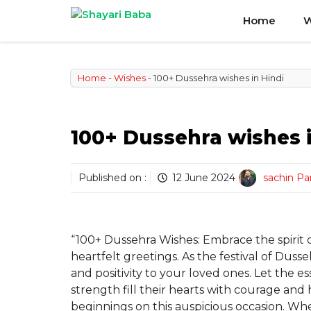
Skip
Home
W
to
content
Home
-
Wishes
-
100+ Dussehra wishes in Hindi
100+ Dussehra wishes i
Published on :
12 June 2024
sachin P
“100+ Dussehra Wishes: Embrace the spirit o
heartfelt greetings. As the festival of Duss
and positivity to your loved ones. Let the
strength fill their hearts with courage and
beginnings on this auspicious occasion. Whe