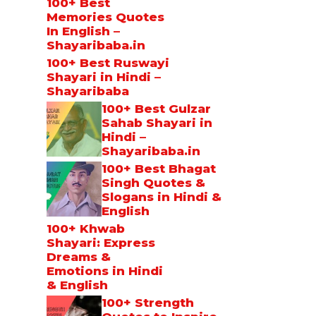
100+ Best
Memories Quotes
In English –
Shayaribaba.in
100+ Best Ruswayi
Shayari in Hindi –
Shayaribaba
100+ Best Gulzar
Sahab Shayari in
Hindi –
Shayaribaba.in
100+ Best Bhagat
Singh Quotes &
Slogans in Hindi &
English
100+ Khwab
Shayari: Express
Dreams &
Emotions in Hindi
& English
100+ Strength