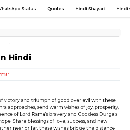
hatsApp Status
Quotes
Hindi Shayari
Hindi
n Hindi
armar
f victory and triumph of good over evil with these
ehra approaches, send warm wishes of joy, prosperity,
 essence of Lord Rama’s bravery and Goddess Durga’s
 hope. Share blessings of love, success, and new
ther near or far, these wishes bridge the distance