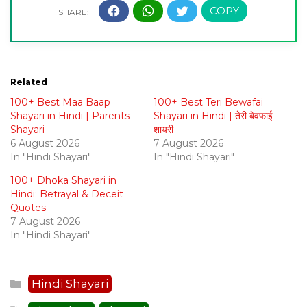
Related
100+ Best Maa Baap
100+ Best Teri Bewafai
Shayari in Hindi | Parents
Shayari in Hindi | तेरी बेवफाई
Shayari
शायरी
6 August 2026
7 August 2026
In "Hindi Shayari"
In "Hindi Shayari"
100+ Dhoka Shayari in
Hindi: Betrayal & Deceit
Quotes
7 August 2026
In "Hindi Shayari"
Categories
Hindi Shayari