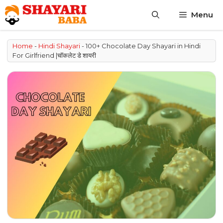
Skip
Menu
to
content
Home
-
Hindi Shayari
-
100+ Chocolate Day Shayari in Hindi
For Girlfriend |चॉकलेट डे शायरी