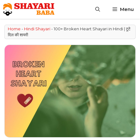
Skip
Menu
to
content
Home
-
Hindi Shayari
-
100+ Broken Heart Shayari in Hindi | टूटे
दिल की शायरी