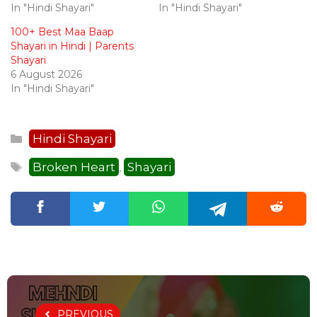
In "Hindi Shayari"
In "Hindi Shayari"
100+ Best Maa Baap
Shayari in Hindi | Parents
Shayari
6 August 2026
In "Hindi Shayari"
Categories
Hindi Shayari
Tags
Broken Heart
Shayari
,
PREVIOUS