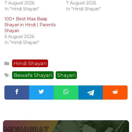
7 August 2026
7 August 2026
In "Hindi Shayari"
In "Hindi Shayari"
100+ Best Maa Baap
Shayari in Hindi | Parents
Shayari
6 August 2026
In "Hindi Shayari"
Categories
Hindi Shayari
Tags
Bewafa Shayari
Shayari
,