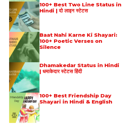
100+ Best Two Line Status in
Hindi | दो लाइन स्टेटस
Baat Nahi Karne Ki Shayari:
100+ Poetic Verses on
Silence
Dhamakedar Status in Hindi
| धमाकेदार स्टेटस हिंदी
100+ Best Friendship Day
Shayari in Hindi & English