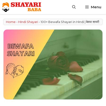
Skip
Menu
to
content
Home
-
Hindi Shayari
-
100+ Bewafa Shayari in Hindi | बेवफा शायरी