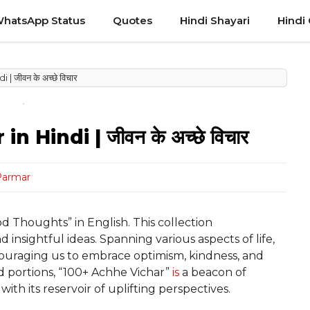
hatsApp Status
Quotes
Hindi Shayari
Hindi
 जीवन के अच्छे विचार
Hindi | जीवन के अच्छे विचार
Parmar
d Thoughts” in English. This collection
 insightful ideas. Spanning various aspects of life,
couraging us to embrace optimism, kindness, and
ed portions, “100+ Achhe Vichar”
is
a beacon of
ith its reservoir of uplifting perspectives.