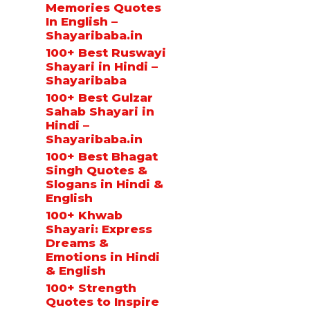
Memories Quotes
In English –
Shayaribaba.in
100+ Best Ruswayi
Shayari in Hindi –
Shayaribaba
100+ Best Gulzar
Sahab Shayari in
Hindi –
Shayaribaba.in
100+ Best Bhagat
Singh Quotes &
Slogans in Hindi &
English
100+ Khwab
Shayari: Express
Dreams &
Emotions in Hindi
& English
100+ Strength
Quotes to Inspire