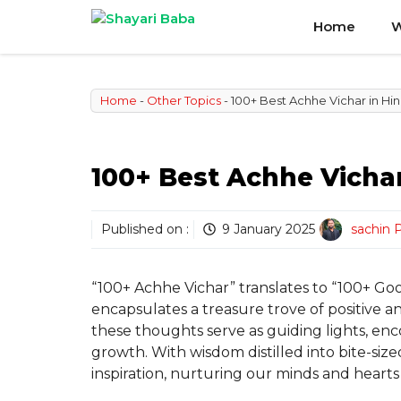
Skip
Home
W
to
content
Home
-
Other Topics
-
100+ Best Achhe Vichar in Hindi |
100+ Best Achhe Vichar in 
Published on :
9 January 2025
sachin 
“100+ Achhe Vichar” translates to “100+ Goo
encapsulates a treasure trove of positive and
these thoughts serve as guiding lights, en
growth. With wisdom distilled into bite-siz
inspiration, nurturing our minds and hearts w