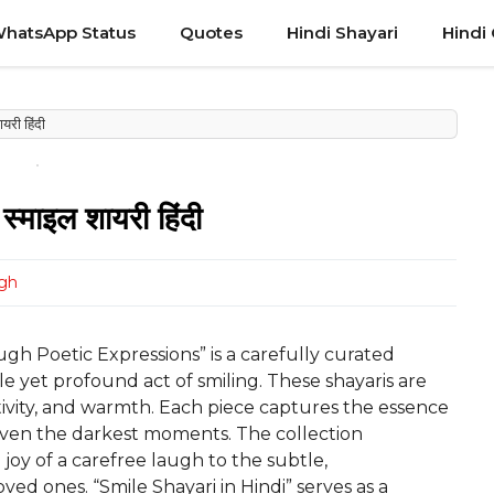
hatsApp Status
Quotes
Hindi Shayari
Hindi
री हिंदी
ाइल शायरी हिंदी
ngh
ugh Poetic Expressions” is a carefully curated
le yet profound act of smiling. These shayaris are
itivity, and warmth. Each piece captures the essence
en even the darkest moments. The collection
oy of a carefree laugh to the subtle,
 ones. “Smile Shayari in Hindi” serves as a