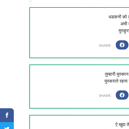
धडकनों को क
अभी त
मुस्कु
तुम्हारी मुस्का
मुस्कराते रहना
ऐ खुदा 