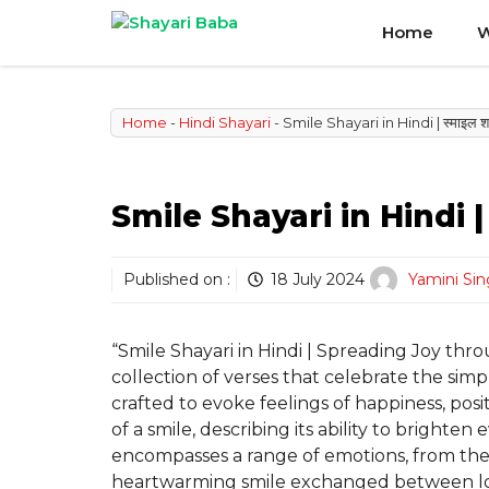
Skip
Home
W
to
content
Home
-
Hindi Shayari
-
Smile Shayari in Hindi | स्माइल शाय
Smile Shayari in Hindi | स्म
Published on :
18 July 2024
Yamini Si
“Smile Shayari in Hindi | Spreading Joy thro
collection of verses that celebrate the simp
crafted to evoke feelings of happiness, pos
of a smile, describing its ability to bright
encompasses a range of emotions, from the j
heartwarming smile exchanged between loved