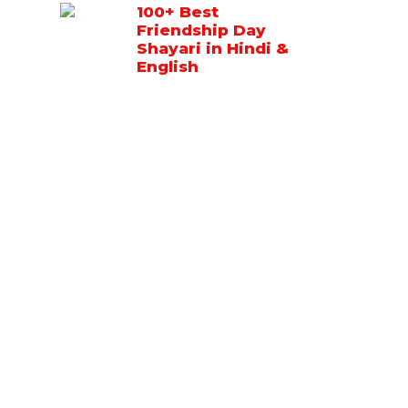
100+ Best
Friendship Day
Shayari in Hindi &
English