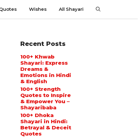
 Quotes
Wishes
All Shayari
Recent Posts
100+ Khwab
Shayari: Express
Dreams &
Emotions in Hindi
& English
100+ Strength
Quotes to Inspire
& Empower You –
Shayaribaba
100+ Dhoka
Shayari in Hindi:
Betrayal & Deceit
Quotes