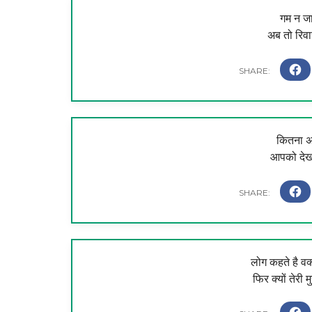
गम न जा
अब तो रिवाज
कितना अ
आपको देखक
लोग कहते है वक
फिर क्यों तेरी 