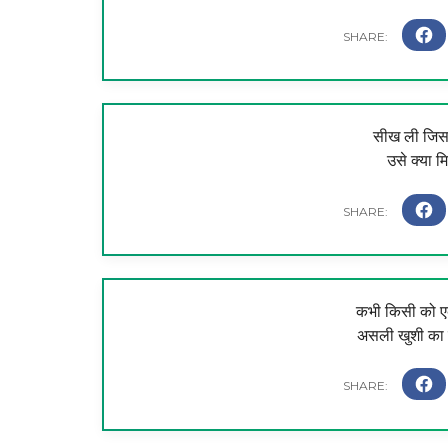
सीख ली जिसने 
उसे क्या मि
कभी किसी को एक
असली खुशी का ए