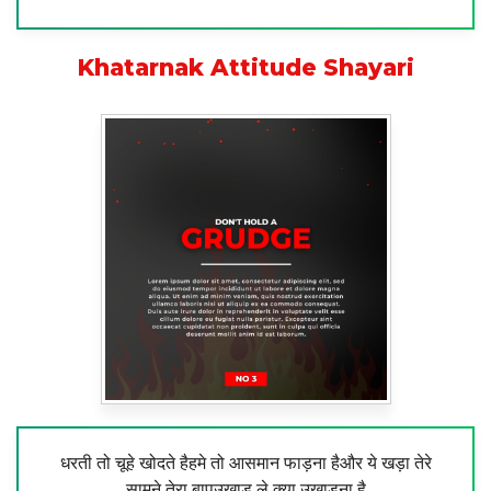
Khatarnak Attitude Shayari
धरती तो चूहे खोदते हैहमे तो आसमान फाड़ना हैऔर ये खड़ा तेरे
सामने तेरा बापउखाड़ ले क्या उखाड़ना है