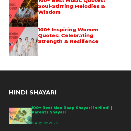
100+ Best Music Quotes:
Soul-Stirring Melodies &
Wisdom
100+ Inspiring Women
Quotes: Celebrating
Strength & Resilience
HINDI SHAYARI
100+ Best Maa Baap Shayari in Hindi |
Parents Shayari
6 August 2026