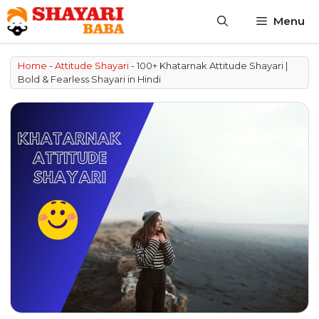
Skip
Menu
to
content
Home
-
Attitude Shayari
-
100+ Khatarnak Attitude Shayari |
Bold & Fearless Shayari in Hindi