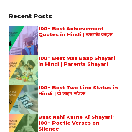
Recent Posts
100+ Best Achievement
Quotes in Hindi | उपलब्धि कोट्स
100+ Best Maa Baap Shayari
in Hindi | Parents Shayari
100+ Best Two Line Status in
Hindi | दो लाइन स्टेटस
Baat Nahi Karne Ki Shayari:
100+ Poetic Verses on
Silence