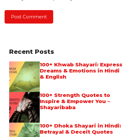
Recent Posts
100+ Khwab Shayari: Express
Dreams & Emotions in Hindi
& English
100+ Strength Quotes to
Inspire & Empower You –
Shayaribaba
100+ Dhoka Shayari in Hindi:
Betrayal & Deceit Quotes