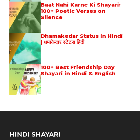
Baat Nahi Karne Ki Shayari:
100+ Poetic Verses on
Silence
Dhamakedar Status in Hindi
| धमाकेदार स्टेटस हिंदी
100+ Best Friendship Day
Shayari in Hindi & English
HINDI SHAYARI