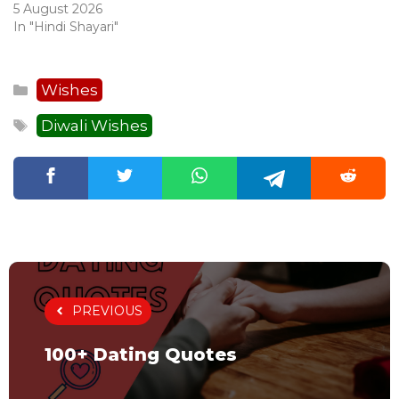
5 August 2026
In "Hindi Shayari"
Categories
Wishes
Tags
Diwali Wishes
PREVIOUS
100+ Dating Quotes