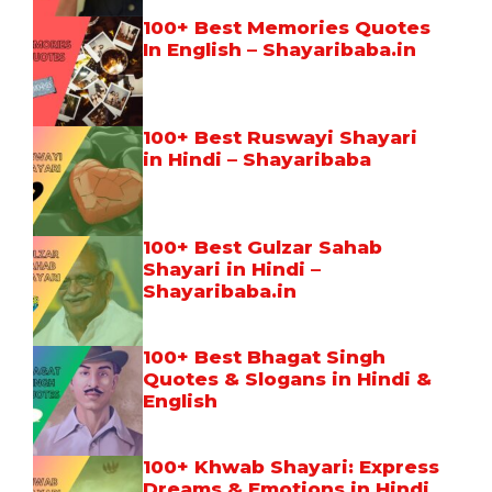
100+ Best Memories Quotes
In English – Shayaribaba.in
100+ Best Ruswayi Shayari
in Hindi – Shayaribaba
100+ Best Gulzar Sahab
Shayari in Hindi –
Shayaribaba.in
100+ Best Bhagat Singh
Quotes & Slogans in Hindi &
English
100+ Khwab Shayari: Express
Dreams & Emotions in Hindi