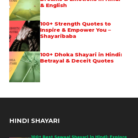
& English
100+ Strength Quotes to
Inspire & Empower You –
Shayaribaba
100+ Dhoka Shayari in Hindi:
Betrayal & Deceit Quotes
HINDI SHAYARI
100+ Best Sawaal Shayari in Hindi: Explore