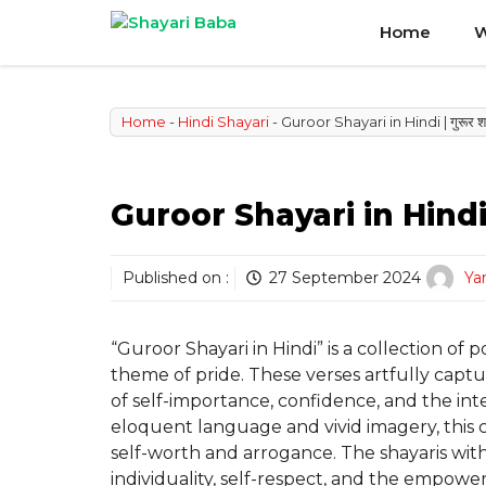
Skip
Home
W
to
content
Home
-
Hindi Shayari
-
Guroor Shayari in Hindi | गुरूर शाय
Guroor Shayari in Hindi | ग
Published on :
27 September 2024
Ya
“Guroor Shayari in Hindi” is a collection of
theme of pride. These verses artfully capt
of self-importance, confidence, and the in
eloquent language and vivid imagery, this
self-worth and arrogance. The shayaris withi
individuality, self-respect, and the empow