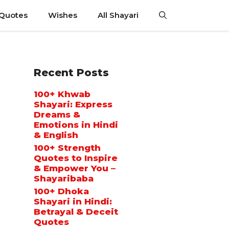
 Quotes
Wishes
All Shayari
Recent Posts
100+ Khwab
Shayari: Express
Dreams &
Emotions in Hindi
& English
100+ Strength
Quotes to Inspire
& Empower You –
Shayaribaba
100+ Dhoka
Shayari in Hindi:
Betrayal & Deceit
Quotes