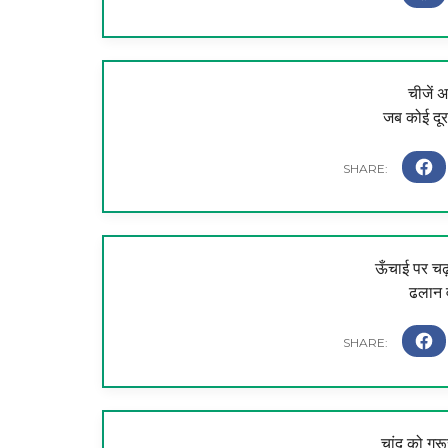
चीजें अ
जब कोई दूर 
ऊँचाई पर च
ढलान व
चांद को गुर