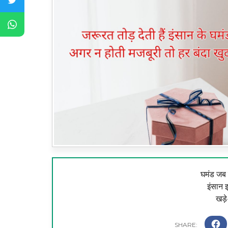
घमंड जब घ
इंसान 
खड़े