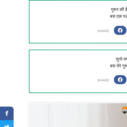
गुरूर की 
बस एक पल द
सुनो मग
बस तेरे गुर