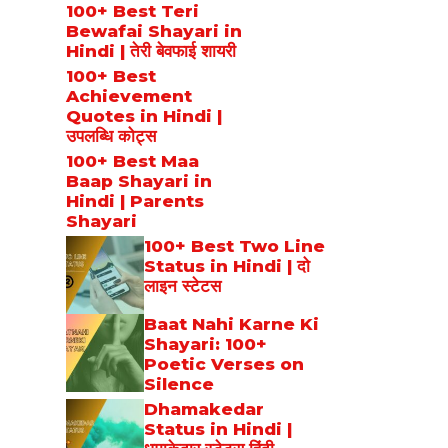
100+ Best Teri
Bewafai Shayari in
Hindi | तेरी बेवफाई शायरी
100+ Best
Achievement
Quotes in Hindi |
उपलब्धि कोट्स
100+ Best Maa
Baap Shayari in
Hindi | Parents
Shayari
100+ Best Two Line
Status in Hindi | दो
लाइन स्टेटस
Baat Nahi Karne Ki
Shayari: 100+
Poetic Verses on
Silence
Dhamakedar
Status in Hindi |