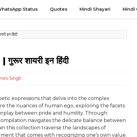
hatsApp Status
Quotes
Hindi Shayari
Hindi
री इन हिंदी
ुरूर शायरी इन हिंदी
mini Singh
 poetic expressions that delve into the complex
ure the nuances of human ego, exploring the facets
terplay between pride and humility. Through
 compilation navigates the delicate balance between
n this collection traverse the landscapes of
erment that comes with recognizing one’s own value.