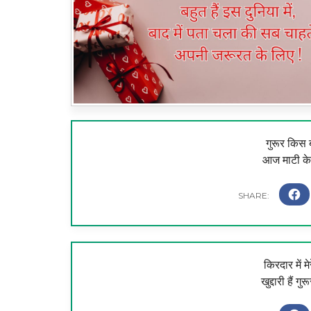
गुरूर किस ब
आज माटी के
किरदार में मे
खुद्दारी हैं गु