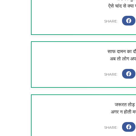
ऐसे चांद से क्या
साफ दामन का दौ
अब तो लोग अपने ध
जरूरत तोड़ दे
अगर न होती मजब