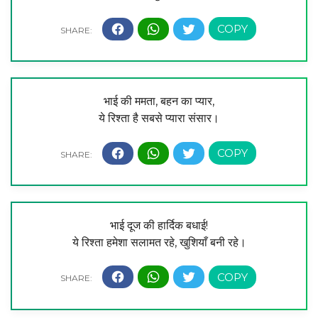
भाई की ममता, बहन का प्यार,
ये रिश्ता है सबसे प्यारा संसार।
भाई दूज की हार्दिक बधाई!
ये रिश्ता हमेशा सलामत रहे, खुशियाँ बनी रहे।