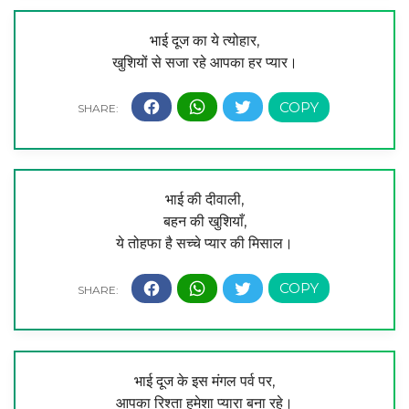
भाई दूज का ये त्योहार,
खुशियों से सजा रहे आपका हर प्यार।
भाई की दीवाली,
बहन की खुशियाँ,
ये तोहफा है सच्चे प्यार की मिसाल।
भाई दूज के इस मंगल पर्व पर,
आपका रिश्ता हमेशा प्यारा बना रहे।