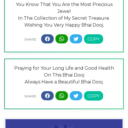
You Know That You Are the Most Precious
Jewel
In The Collection of My Secret Treasure.
Wishing You Very Happy Bhai Dooj.
Praying for Your Long Life and Good Health
On This Bhai Dooj
Always Have a Beautiful Bhai Dooj.