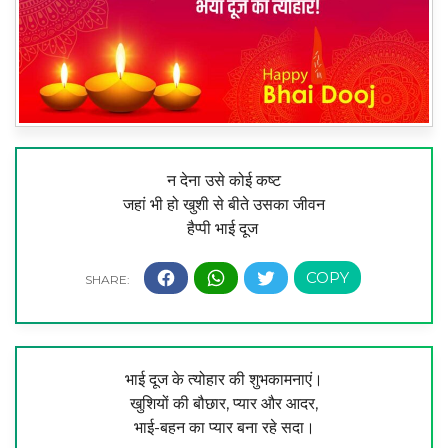
न देना उसे कोई कष्ट
जहां भी हो खुशी से बीते उसका जीवन
हैप्पी भाई दूज
भाई दूज के त्योहार की शुभकामनाएं।
खुशियों की बौछार, प्यार और आदर,
भाई-बहन का प्यार बना रहे सदा।