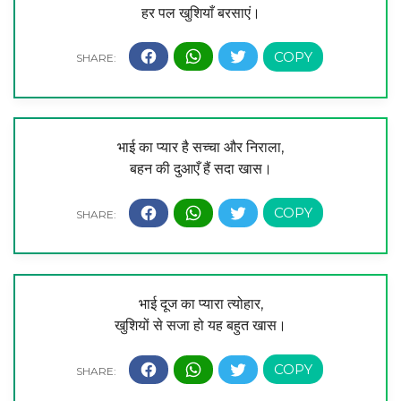
हर पल खुशियाँ बरसाएं।
भाई का प्यार है सच्चा और निराला,
बहन की दुआएँ हैं सदा खास।
भाई दूज का प्यारा त्योहार,
खुशियों से सजा हो यह बहुत खास।