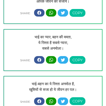
आपके जीवन को सजाये।
भाई का प्यार, बहन की ममता,
ये रिश्ता है सबसे प्यारा,
सबसे अनमोला।
भाई-बहन का ये रिश्ता अनमोल है,
खुशियों से सजा हो ये जीवन हर पल।