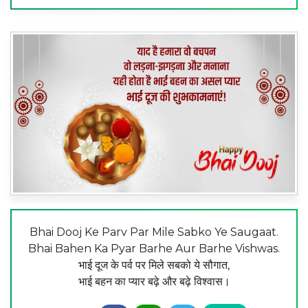
Bhai Dooj Ke Parv Par Mile Sabko Ye Saugaat.
Bhai Bahen Ka Pyar Barhe Aur Barhe Vishwas.
भाई दूज के पर्व पर मिले सबको ये सौगात,
भाई बहन का प्यार बढ़े और बढ़े विश्वास।