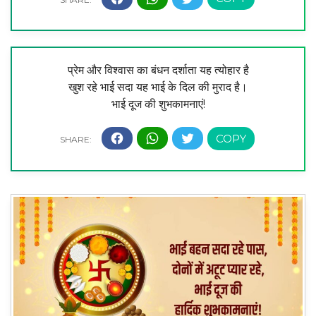
प्रेम और विश्वास का बंधन दर्शाता यह त्योहार है
खुश रहे भाई सदा यह भाई के दिल की मुराद है।
भाई दूज की शुभकामनाएं!