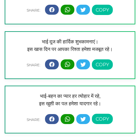
भाई दूज की हार्दिक शुभकामनाएं।
इस खास दिन पर आपका रिश्ता हमेशा मजबूत रहे।
भाई-बहन का प्यार हर त्योहार में रहे,
इस खुशी का पल हमेशा यादगार रहे।