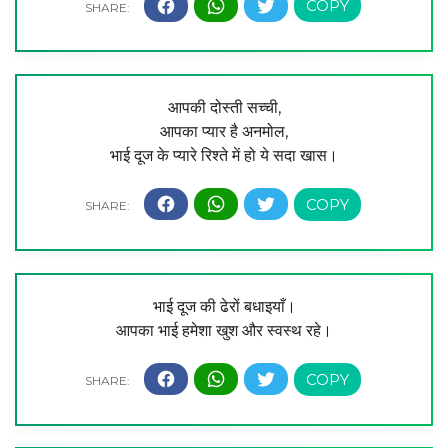
आपकी दोस्ती सच्ची,
आपका प्यार है अनमोल,
भाई दूज के प्यारे रिश्ते में हो ये सदा खास।
भाई दूज की ढेरों बधाइयाँ।
आपका भाई हमेशा खुश और स्वस्थ रहे।