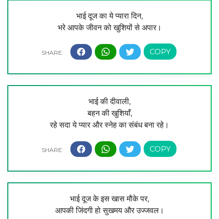
भाई दूज का ये प्यारा दिन,
भरे आपके जीवन को खुशियों से अपार।
भाई की दीवाली,
बहन की खुशियाँ,
रहे सदा ये प्यार और स्नेह का संबंध बना रहे।
भाई दूज के इस खास मौके पर,
आपकी जिंदगी हो सुखमय और उज्जवल।