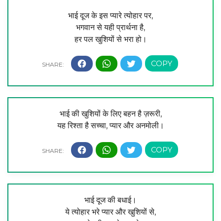
भाई दूज के इस प्यारे त्योहार पर,
भगवान से यही प्रार्थना है,
हर पल खुशियों से भरा हो।
भाई की खुशियों के लिए बहन है ज़रूरी,
यह रिश्ता है सच्चा, प्यार और अनमोली।
भाई दूज की बधाई।
ये त्योहार भरे प्यार और खुशियों से,