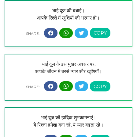
भाई दूज की बधाई।
आपके रिश्ते में खुशियों की भरमार हो।
भाई दूज के इस मुखर अवसर पर,
आपके जीवन में बरसे प्यार और खुशियाँ।
भाई दूज की हार्दिक शुभकामनाएं।
ये रिश्ता हमेशा बना रहे, ये प्यार बढ़ता रहे।