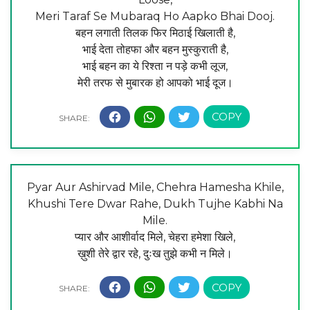
Meri Taraf Se Mubaraq Ho Aapko Bhai Dooj.
बहन लगाती तिलक फिर मिठाई खिलाती है,
भाई देता तोहफा और बहन मुस्कुराती है,
भाई बहन का ये रिश्ता न पड़े कभी लूज,
मेरी तरफ से मुबारक हो आपको भाई दूज।
Pyar Aur Ashirvad Mile, Chehra Hamesha Khile,
Khushi Tere Dwar Rahe, Dukh Tujhe Kabhi Na
Mile.
प्यार और आशीर्वाद मिले, चेहरा हमेशा खिले,
ख़ुशी तेरे द्वार रहे, दुःख तुझे कभी न मिले।