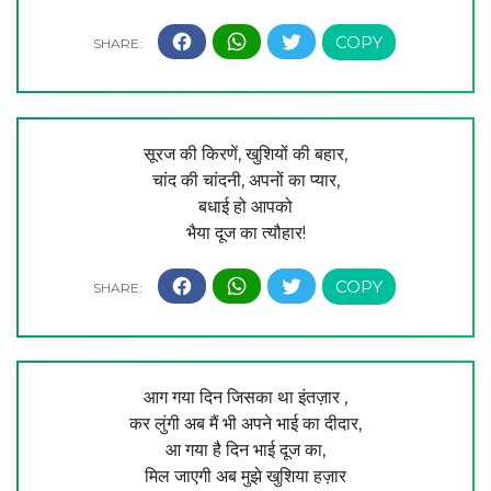
सूरज की किरणें, खुशियों की बहार,
चांद की चांदनी, अपनों का प्यार,
बधाई हो आपको
भैया दूज का त्यौहार!
आग गया दिन जिसका था इंतज़ार ,
कर लुंगी अब मैं भी अपने भाई का दीदार,
आ गया है दिन भाई दूज का,
मिल जाएगी अब मुझे खुशिया हज़ार