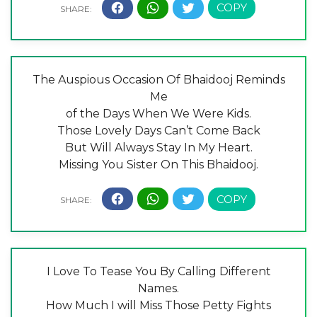
The Auspious Occasion Of Bhaidooj Reminds
Me
of the Days When We Were Kids.
Those Lovely Days Can’t Come Back
But Will Always Stay In My Heart.
Missing You Sister On This Bhaidooj.
I Love To Tease You By Calling Different
Names.
How Much I will Miss Those Petty Fights