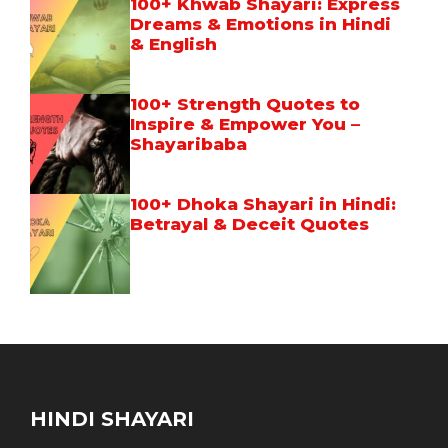
100+ Khwab Shayari: Express
Dreams & Emotions in Hindi
& English
100+ Strength Quotes to
Inspire & Empower You –
Shayaribaba
100+ Dhoka Shayari in Hindi:
Betrayal & Deceit Quotes
HINDI SHAYARI