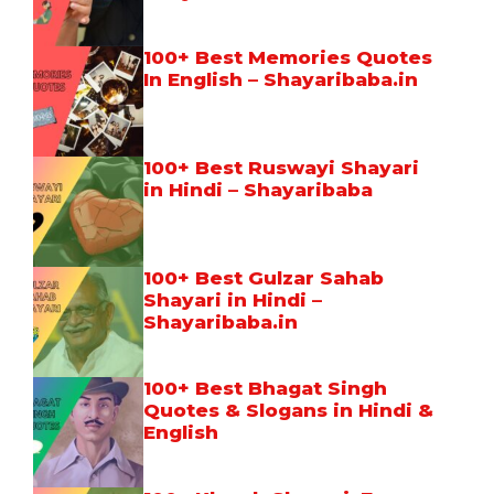
100+ Best Memories Quotes
In English – Shayaribaba.in
100+ Best Ruswayi Shayari
in Hindi – Shayaribaba
100+ Best Gulzar Sahab
Shayari in Hindi –
Shayaribaba.in
100+ Best Bhagat Singh
Quotes & Slogans in Hindi &
English