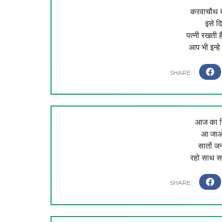
करवाचौथ खु
इसे दि
पत्नी रखती ह
आप भी इन्हे
आज का दिन
आ जाओ 
सातों जन्
रहो साथ समा