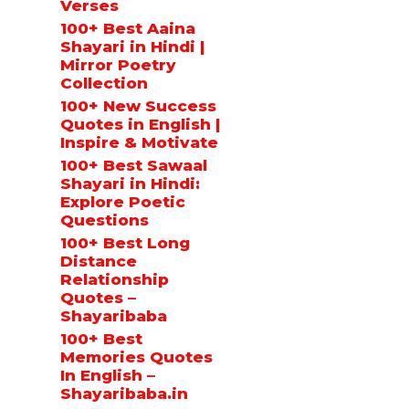
Verses
100+ Best Aaina
Shayari in Hindi |
Mirror Poetry
Collection
100+ New Success
Quotes in English |
Inspire & Motivate
100+ Best Sawaal
Shayari in Hindi:
Explore Poetic
Questions
100+ Best Long
Distance
Relationship
Quotes –
Shayaribaba
100+ Best
Memories Quotes
In English –
Shayaribaba.in