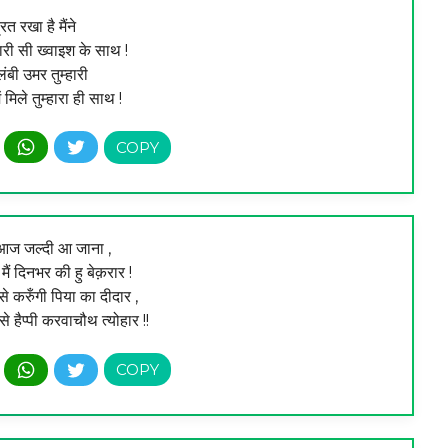
्रत रखा है मैंने
ारी सी ख्‍वाइश के साथ !
लंबी उमर तुम्‍हारी
ं मिले तुम्‍हारा ही साथ !
 आज जल्दी आ जाना ,
 मैं दिनभर की हु बेक़रार !
करुँगी पिया का दीदार ,
 हैप्पी करवाचौथ त्योहार !!