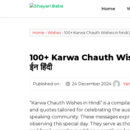
Skip
Home
W
to
content
Home
-
Wishes
-
100+ Karwa Chauth Wishes in hindi | कर
100+ Karwa Chauth Wishe
ईन हिंदी
Published on :
24 December 2024
Yam
“Karwa Chauth Wishes in Hindi” is a compila
and quotes tailored for celebrating the aus
speaking community. These messages expres
observing this special day. They serve as th