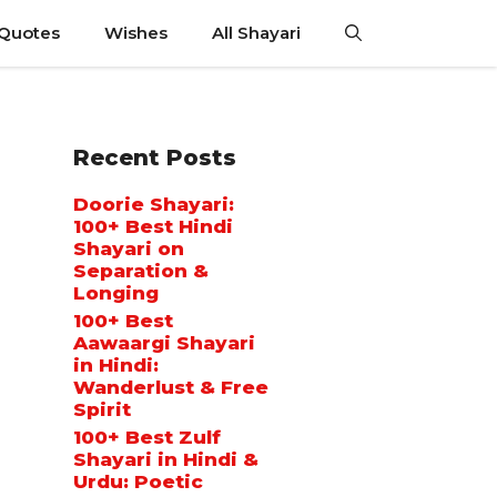
 Quotes
Wishes
All Shayari
Recent Posts
Doorie Shayari:
100+ Best Hindi
Shayari on
Separation &
Longing
100+ Best
Aawaargi Shayari
in Hindi:
Wanderlust & Free
Spirit
100+ Best Zulf
Shayari in Hindi &
Urdu: Poetic