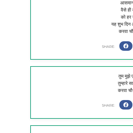
आसमान 
वैसे ही 
को हर ख
यह शुभ दिन 
करवा चौ
तुम मुझे
तुम्हारे 
करवा चौथ