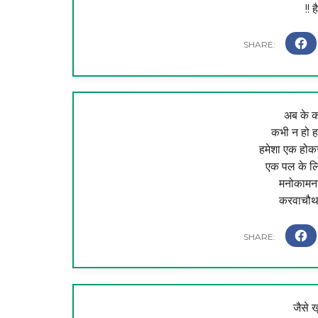
!! 
अब के कर
कभी न हो हम
हमेशा एक होकर
एक पल के लिए
मनोकामना 
करवाचौथ 
जैसे ख