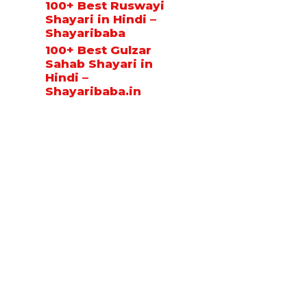
100+ Best Ruswayi
Shayari in Hindi –
Shayaribaba
100+ Best Gulzar
Sahab Shayari in
Hindi –
Shayaribaba.in