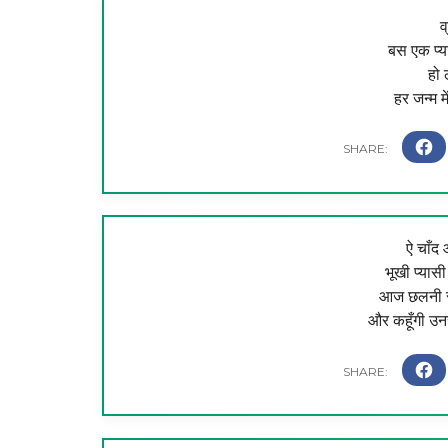
व
बस एक प्‍य
हो 
हर जन्‍म मे
ऐ चाँद
भूखी प्यासी
आज छलनी से 
और कहूँगी उनसे