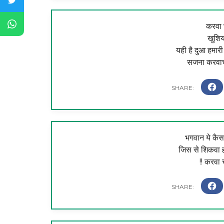
करवा च
खुशिय
यही है दुआ हमार
सजना करवाचौ
भगवान ये कैसा
जिस से शिकवा होता
!! करवा 