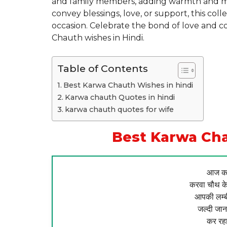
and family members, adding warmth and mea
convey blessings, love, or support, this coll
occasion. Celebrate the bond of love and 
Chauth wishes in Hindi.
Table of Contents
Best Karwa Chauth Wishes in hindi
Karwa chauth Quotes in hindi
karwa chauth quotes for wife
Best Karwa Cha
आज का 
करवा चौथ के
आपकी लम्बी
जल्दी जाना
कर रहा