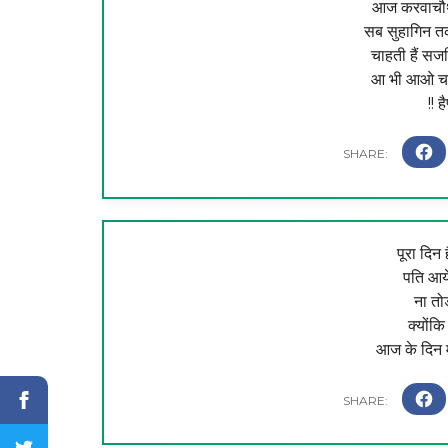
आज करवाचौथ प
सब सुहागिन तक 
चाहती हैं सजन
आ भी आओ चन्द्
!! 
पूरा दिन
पति आये
ना तो
क्योंक
आज के दिन 