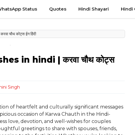
hatsApp Status
Quotes
Hindi Shayari
Hindi
वा चौथ कोट्स ईन हिंदी
s in hindi | करवा चौथ कोट्स
ini Singh
tion of heartfelt and culturally significant messages
picious occasion of Karwa Chauth in the Hindi-
s love, devotion, and well-wishes for couples
oughtful greetings to share with spouses, friends,