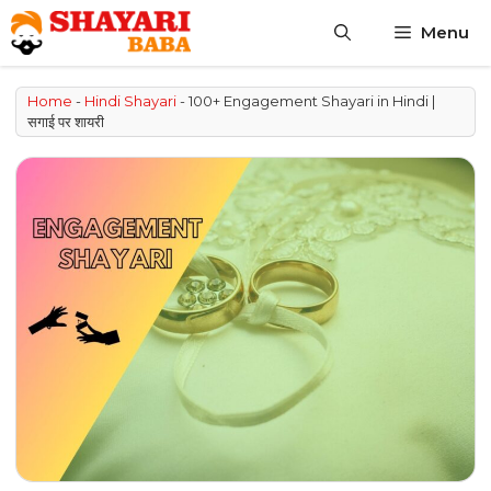
Skip
Menu
to
content
Home
-
Hindi Shayari
-
100+ Engagement Shayari in Hindi |
सगाई पर शायरी