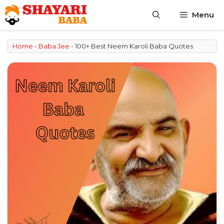
Skip
Menu
to
content
Home
-
Baba Jee
-
100+ Best Neem Karoli Baba Quotes