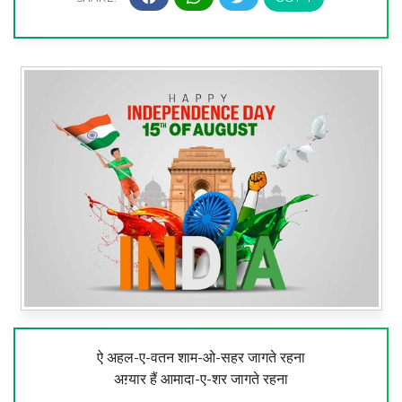
ऐ अहल-ए-वतन शाम-ओ-सहर जागते रहना
अग़्यार हैं आमादा-ए-शर जागते रहना