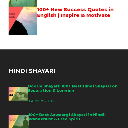
100+ New Success Quotes in
English | Inspire & Motivate
HINDI SHAYARI
Doorie Shayari: 100+ Best Hindi Shayari on
Separation & Longing
9 August 2026
100+ Best Aawaargi Shayari in Hindi:
Wanderlust & Free Spirit