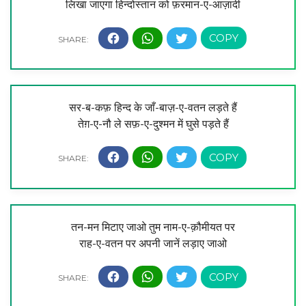
लिखा जाएगा हिन्दोस्तान को फ़रमान-ए-आज़ादी
सर-ब-कफ़ हिन्द के जाँ-बाज़-ए-वतन लड़ते हैं
तेग़-ए-नौ ले सफ़-ए-दुश्मन में घुसे पड़ते हैं
तन-मन मिटाए जाओ तुम नाम-ए-क़ौमीयत पर
राह-ए-वतन पर अपनी जानें लड़ाए जाओ