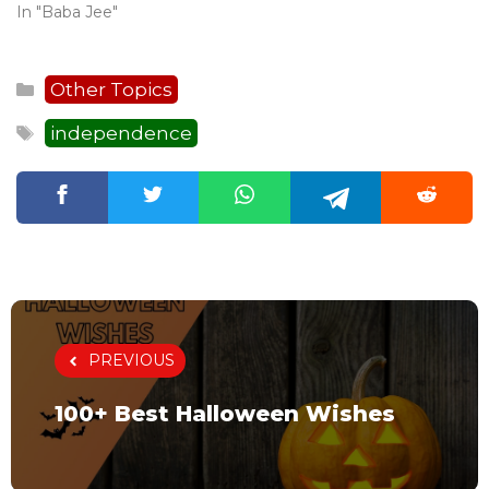
In "Baba Jee"
Categories
Other Topics
Tags
independence
PREVIOUS
100+ Best Halloween Wishes