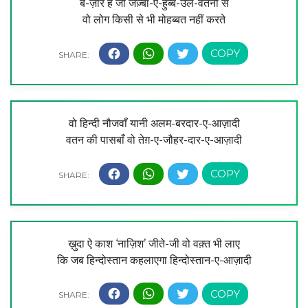
बे-ज़ार हैं जो जज़्बा-ए-हुब्ब-उल-वतनी से
वो लोग किसी से भी मोहब्बत नहीं करते
वो हिन्दी नौजवाँ यानी अलम-बरदार-ए-आज़ादी
वतन की पासबाँ वो तेग़-ए-जौहर-दार-ए-आज़ादी
ख़ुदा ऐ काश ‘नाज़िश’ जीते-जी वो वक़्त भी लाए
कि जब हिन्दोस्तान कहलाएगा हिन्दोस्तान-ए-आज़ादी