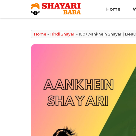
Skip
Home
W
to
content
Home
-
Hindi Shayari
-
100+ Aankhein Shayari | Beaut