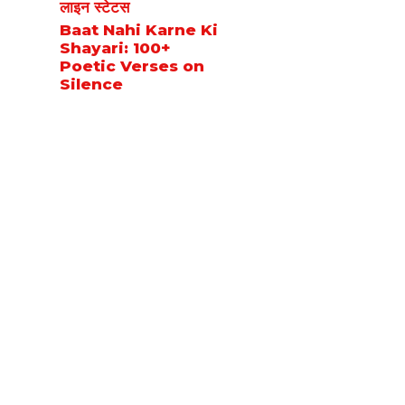
लाइन स्टेटस
Baat Nahi Karne Ki
Shayari: 100+
Poetic Verses on
Silence