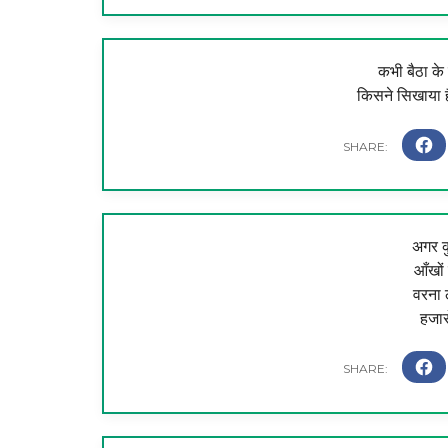
कभी बैठा के स
किसने सिखाया है
अगर क
आँखों
​वरना 
हजार