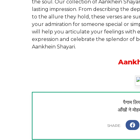
the soul. Our collection of Aankhein Shayar
lasting impression. From describing the de
to the allure they hold, these verses are s
your admiration for someone special or sim
will help you articulate your feelings with
expression and celebrate the splendor of be
Aankhein Shayari.
Aankh
पैगाम लिय
आँखों ने मोह