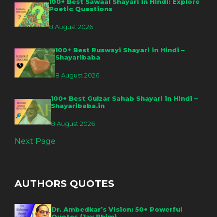
100+ Best Sawaal Shayari in Hindi: Explore
Poetic Questions
8 August 2026
100+ Best Ruswayi Shayari in Hindi –
Shayaribaba
8 August 2026
100+ Best Gulzar Sahab Shayari in Hindi –
Shayaribaba.in
8 August 2026
Next Page
AUTHORS QUOTES
Dr. Ambedkar’s Vision: 50+ Powerful
Quotes (Jay Bhim)