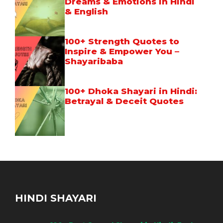
Dreams & Emotions in Hindi
& English
100+ Strength Quotes to
Inspire & Empower You –
Shayaribaba
100+ Dhoka Shayari in Hindi:
Betrayal & Deceit Quotes
HINDI SHAYARI