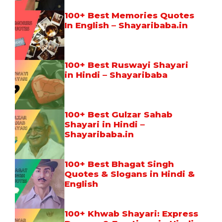
100+ Best Memories Quotes
In English – Shayaribaba.in
100+ Best Ruswayi Shayari
in Hindi – Shayaribaba
100+ Best Gulzar Sahab
Shayari in Hindi –
Shayaribaba.in
100+ Best Bhagat Singh
Quotes & Slogans in Hindi &
English
100+ Khwab Shayari: Express