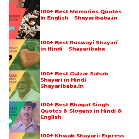
100+ Best Memories Quotes
In English – Shayaribaba.in
100+ Best Ruswayi Shayari
in Hindi – Shayaribaba
100+ Best Gulzar Sahab
Shayari in Hindi –
Shayaribaba.in
100+ Best Bhagat Singh
Quotes & Slogans in Hindi &
English
100+ Khwab Shayari: Express