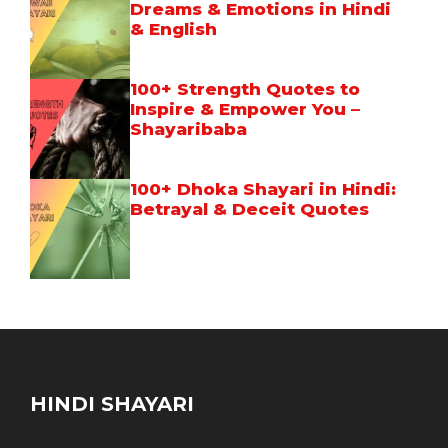
Dreams & Emotions in Hindi
& English
100+ Strength Quotes to
Inspire & Empower You –
Shayaribaba
100+ Dhoka Shayari in Hindi:
Betrayal & Deceit Quotes
HINDI SHAYARI