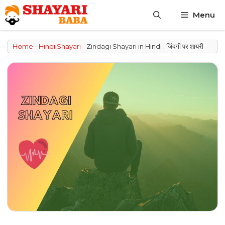
Skip
Menu
to
content
Home
-
Hindi Shayari
-
Zindagi Shayari in Hindi | जिंदगी पर शायरी