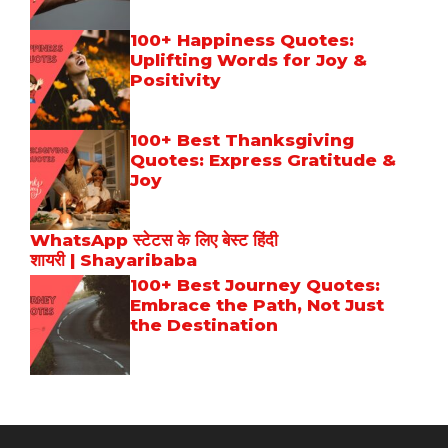
100+ Happiness Quotes:
Uplifting Words for Joy &
Positivity
100+ Best Thanksgiving
Quotes: Express Gratitude &
Joy
WhatsApp स्टेटस के लिए बेस्ट हिंदी
शायरी | Shayaribaba
100+ Best Journey Quotes:
Embrace the Path, Not Just
the Destination