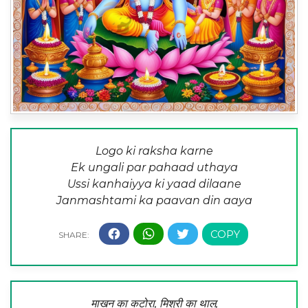
Logo ki raksha karne
Ek ungali par pahaad uthaya
Ussi kanhaiyya ki yaad dilaane
Janmashtami ka paavan din aaya
माखन का कटोरा, मिश्री का थाल,