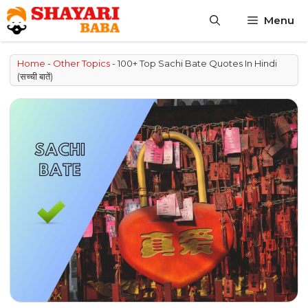
Skip
Menu
to
content
Home
-
Other Topics
-
100+ Top Sachi Bate Quotes In Hindi
(सच्ची बातें)