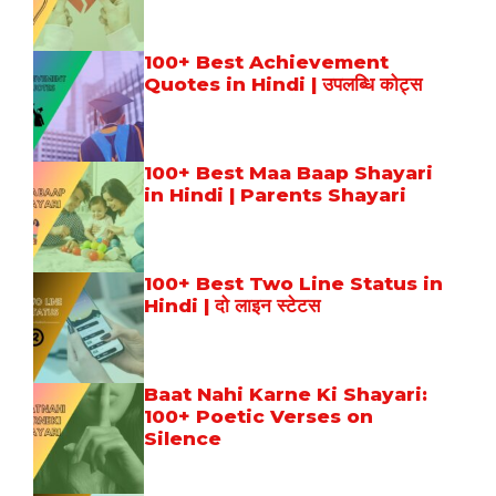
100+ Best Achievement
Quotes in Hindi | उपलब्धि कोट्स
100+ Best Maa Baap Shayari
in Hindi | Parents Shayari
100+ Best Two Line Status in
Hindi | दो लाइन स्टेटस
Baat Nahi Karne Ki Shayari:
100+ Poetic Verses on
Silence