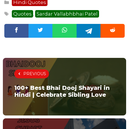
Categories
Hindi Quotes
Tags
Quotes
Sardar Vallabhbhai Patel
,
PREVIOUS
100+ Best Bhai Dooj Shayari in
Hindi | Celebrate Sibling Love