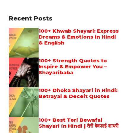
Recent Posts
100+ Khwab Shayari: Express
Dreams & Emotions in Hindi
& English
100+ Strength Quotes to
Inspire & Empower You –
Shayaribaba
100+ Dhoka Shayari in Hindi:
Betrayal & Deceit Quotes
100+ Best Teri Bewafai
Shayari in Hindi | तेरी बेवफाई शायरी