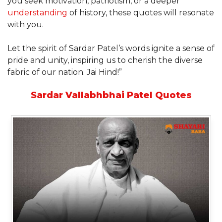
you seek motivation, patriotism, or a deeper
understanding
of history, these quotes will resonate
with you.
Let the spirit of Sardar Patel’s words ignite a sense of
pride and unity, inspiring us to cherish the diverse
fabric of our nation. Jai Hind!”
Sardar Vallabhbhai Patel Quotes