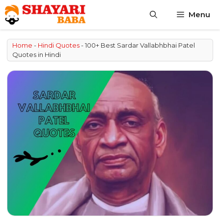
Skip
Menu
to
content
Home
-
Hindi Quotes
-
100+ Best Sardar Vallabhbhai Patel
Quotes in Hindi