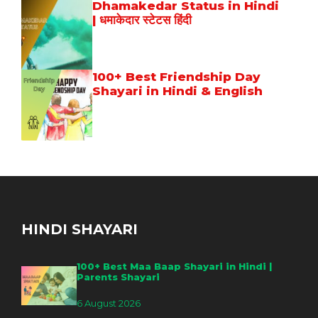
Dhamakedar Status in Hindi
| धमाकेदार स्टेटस हिंदी
100+ Best Friendship Day
Shayari in Hindi & English
HINDI SHAYARI
100+ Best Maa Baap Shayari in Hindi |
Parents Shayari
6 August 2026