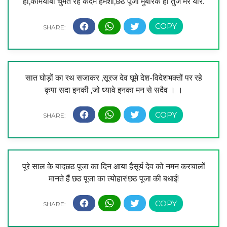
हो,कामयाबी चुमते रहे कदम हमेशा,छठ पूजा मुबारक हो तुजे मेरे यार.
सात घोड़ों का रथ सजाकर ,सूरज देव घूमे देश-विदेशभक्तों पर रहे
कृपा सदा इनकी ,जो ध्यावे इनका मन से सदैव । ।
पूरे साल के बादछठ पूजा का दिन आया हैसूर्य देव को नमन करचालों
मानते हैं छठ पूजा का त्योहार!छठ पूजा की बधाई!