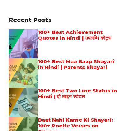
Recent Posts
100+ Best Achievement
Quotes in Hindi | उपलब्धि कोट्स
100+ Best Maa Baap Shayari
in Hindi | Parents Shayari
100+ Best Two Line Status in
Hindi | दो लाइन स्टेटस
Baat Nahi Karne Ki Shayari:
100+ Poetic Verses on