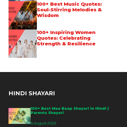
100+ Best Music Quotes:
Soul-Stirring Melodies &
Wisdom
100+ Inspiring Women
Quotes: Celebrating
Strength & Resilience
HINDI SHAYARI
100+ Best Maa Baap Shayari in Hindi |
Parents Shayari
6 August 2026