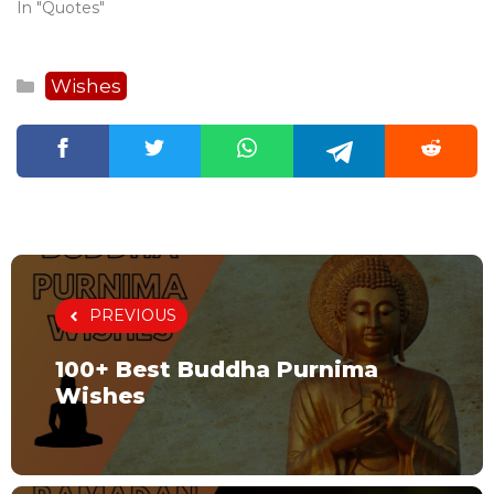
In "Quotes"
Categories
Wishes
PREVIOUS
100+ Best Buddha Purnima
Wishes