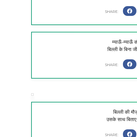
म्याऊँ-म्याऊँ 
बिल्ली के बिना ज
बिल्ली की मौजू
उसके साथ बिताए ह