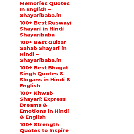
Memories Quotes
In English –
Shayaribaba.in
100+ Best Ruswayi
Shayari in Hindi –
Shayaribaba
100+ Best Gulzar
Sahab Shayari in
Hindi –
Shayaribaba.in
100+ Best Bhagat
Singh Quotes &
Slogans in Hindi &
English
100+ Khwab
Shayari: Express
Dreams &
Emotions in Hindi
& English
100+ Strength
Quotes to Inspire