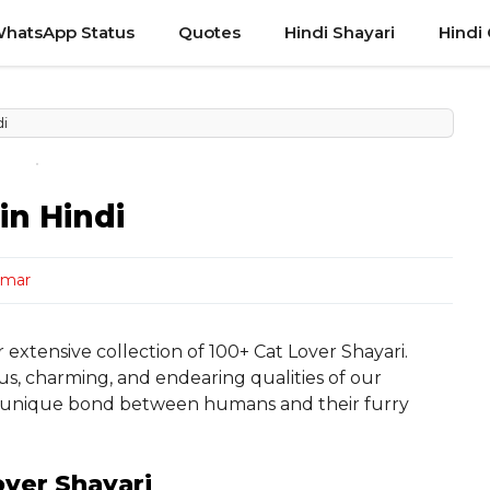
hatsApp Status
Quotes
Hindi Shayari
Hindi
di
in Hindi
rmar
r extensive collection of 100+ Cat Lover Shayari.
us, charming, and endearing qualities of our
he unique bond between humans and their furry
over Shayari