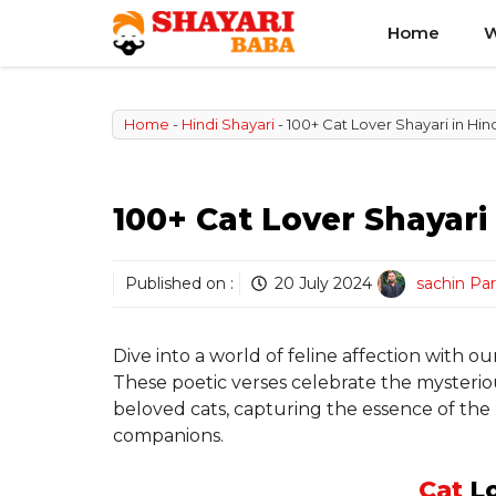
Skip
Home
W
to
content
Home
-
Hindi Shayari
-
100+ Cat Lover Shayari in Hin
100+ Cat Lover Shayari 
Published on :
20 July 2024
sachin Pa
Dive into a world of feline affection with ou
These poetic verses celebrate the mysterio
beloved cats, capturing the essence of t
companions.
Cat
L