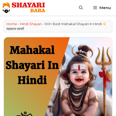
Skip
Menu
to
content
Home
-
Hindi Shayari
-
100+ Best Mahakal Shayari In Hindi
महाकाल शायरी