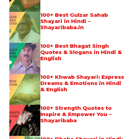
100+ Best Gulzar Sahab
Shayari in Hindi –
Shayaribaba.in
100+ Best Bhagat Singh
Quotes & Slogans in Hindi &
English
100+ Khwab Shayari: Express
Dreams & Emotions in Hindi
& English
100+ Strength Quotes to
Inspire & Empower You –
Shayaribaba
100+ Dhoka Shayari in Hindi: