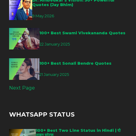
Dr. Ambedkar’s Vision: 50+ Powerful
Quotes (Jay Bhim)
9 May 2026
100+ Best Swami Vivekananda Quotes
22 January 2025
100+ Best Sonali Bendre Quotes
21 January 2025
Next Page
WHATSAPP STATUS
100+ Best Two Line Status in Hindi | दो
लाइन स्टेटस