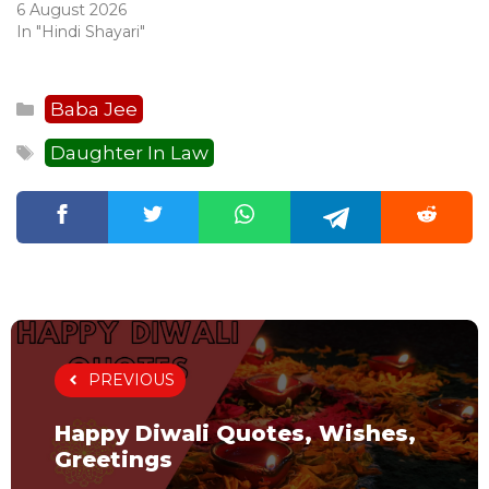
6 August 2026
In "Hindi Shayari"
Categories
Baba Jee
Tags
Daughter In Law
PREVIOUS
Happy Diwali Quotes, Wishes,
Greetings