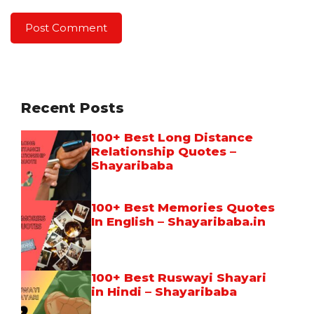
Recent Posts
100+ Best Long Distance
Relationship Quotes –
Shayaribaba
100+ Best Memories Quotes
In English – Shayaribaba.in
100+ Best Ruswayi Shayari
in Hindi – Shayaribaba