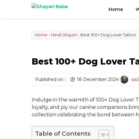
Skip
Home
W
to
content
Home
-
Hindi Shayari
-
Best 100+ Dog Lover Tattoo
Best 100+ Dog Lover T
Published on :
18 December 2024
sac
Indulge in the warmth of 100+ Dog Lover Ta
loyalty, and joy our canine companions brin
collection celebrating the bond between h
Table of Contents