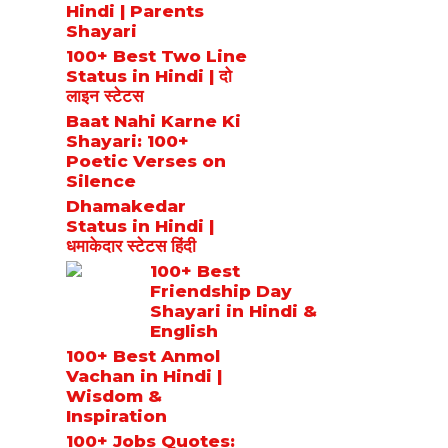
Hindi | Parents
Shayari
100+ Best Two Line
Status in Hindi | दो
लाइन स्टेटस
Baat Nahi Karne Ki
Shayari: 100+
Poetic Verses on
Silence
Dhamakedar
Status in Hindi |
धमाकेदार स्टेटस हिंदी
100+ Best
Friendship Day
Shayari in Hindi &
English
100+ Best Anmol
Vachan in Hindi |
Wisdom &
Inspiration
100+ Jobs Quotes: