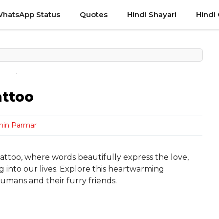
hatsApp Status
Quotes
Hindi Shayari
Hindi
attoo
hin Parmar
ttoo, where words beautifully express the love,
g into our lives. Explore this heartwarming
umans and their furry friends.