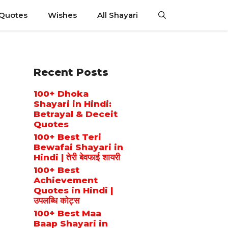
 Quotes
Wishes
All Shayari
Recent Posts
100+ Dhoka
Shayari in Hindi:
Betrayal & Deceit
Quotes
100+ Best Teri
Bewafai Shayari in
Hindi | तेरी बेवफाई शायरी
100+ Best
Achievement
Quotes in Hindi |
उपलब्धि कोट्स
100+ Best Maa
Baap Shayari in