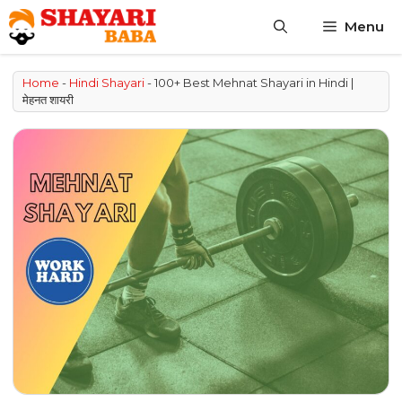
Skip
Menu
to
content
Home
-
Hindi Shayari
-
100+ Best Mehnat Shayari in Hindi |
मेहनत शायरी