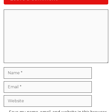
Comment
Name
Email
Website