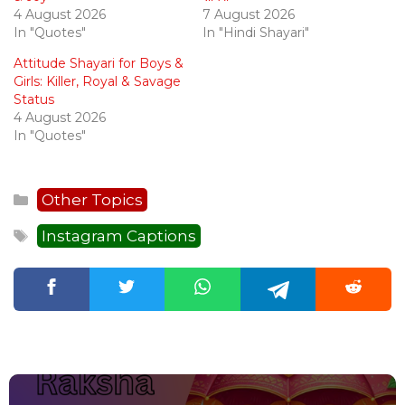
4 August 2026
7 August 2026
In "Quotes"
In "Hindi Shayari"
Attitude Shayari for Boys &
Girls: Killer, Royal & Savage
Status
4 August 2026
In "Quotes"
Categories
Other Topics
Tags
Instagram Captions