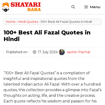
Skip
Menu
to
content
Home
-
Hindi Quotes
-
100+ Best Ali Fazal Quotes in Hindi
100+ Best Ali Fazal Quotes in
Hindi
Published on :
17 July 2024
sachin Parmar
“100+ Best Ali Fazal Quotes” is a compilation of
insightful and inspirational quotes from the
talented Indian actor Ali Fazal. With over a hundred
quotes, this collection provides a glimpse into Fazal’s
thoughts on acting, life, and the creative process.
Each quote reflects his wisdom and passion for his